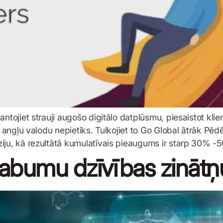
mantojiet strauji augošo digitālo datplūsmu, piesaistot k
ar angļu valodu nepietiks. Tulkojiet to Go Global ātrāk Pēd
ziju, kā rezultātā kumulatīvais pieaugums ir starp 30% -
labumu dzīvības zinātņ