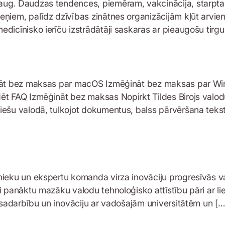
aug. Daudzas tendences, piemēram, vakcinācija, starpta
eņiem, palīdz dzīvības zinātnes organizācijām kļūt arvi
dicīnisko ierīču izstrādātāji saskaras ar pieaugošu tirgu
ināt bez maksas par macOS Izmēģināt bez maksas par Wi
t FAQ Izmēģināt bez maksas Nopirkt Tildes Birojs valodu 
ešu valodā, tulkojot dokumentus, balss pārvēršana tekstā,
nieku un ekspertu komanda virza inovāciju progresīvās v
i panāktu mazāku valodu tehnoloģisko attīstību pāri ar l
u sadarbību un inovāciju ar vadošajām universitātēm un […