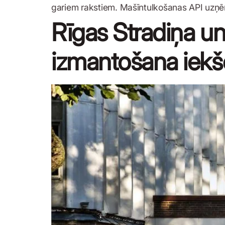
gariem rakstiem. Mašīntulkošanas API uzņ
Rīgas Stradiņa un
izmantošana iekš