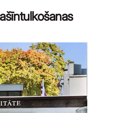
mašīntulkošanas