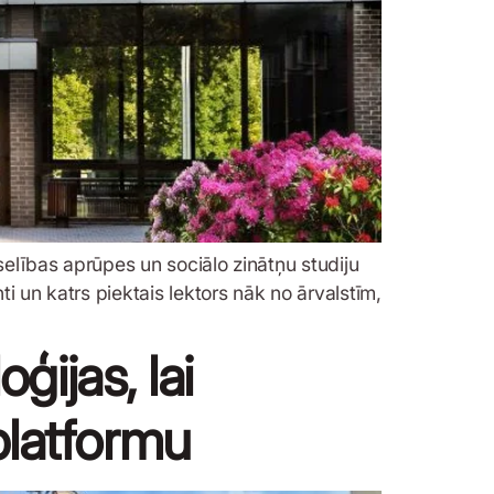
selības aprūpes un sociālo zinātņu studiju
 un katrs piektais lektors nāk no ārvalstīm,
ģijas, lai
 platformu