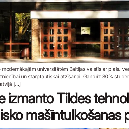
o modernākajām universitātēm Baltijas valstīs ar plašu ve
iecībai un starptautiskai atzīšanai. Gandrīz 30% studenti
atvijā […]
e izmanto Tildes tehnolo
isko mašīntulkošanas