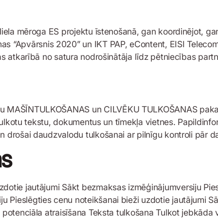
 liela mēroga ES projektu īstenošanā, gan koordinējot, gan
as “Apvārsnis 2020” un IKT PAP, eContent, EISI Telec
ras atkarībā no satura nodrošinātāja līdz pētniecības part
pojumu MAŠĪNTULKOŠANAS un CILVĒKU TULKOŠANAS pakal
oši tulkotu tekstu, dokumentus un tīmekļa vietnes. Papild
n drošai daudzvalodu tulkošanai ar pilnīgu kontroli pār d
as
zdotie jautājumi Sākt bezmaksas izmēģinājumversiju Pies
u Pieslēgties cenu noteikšanai bieži uzdotie jautājumi 
s potenciāla atraisīšana Teksta tulkošana Tulkot jebkāda 