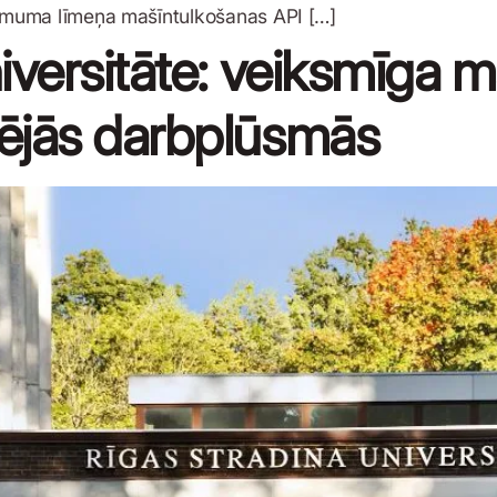
ēmuma līmeņa mašīntulkošanas API […]
iversitāte: veiksmīga 
ējās darbplūsmās