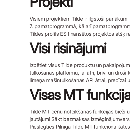
Projekti
Visiem projektiem Tilde ir ilgstoši panākumi
7. pamatprogrammā, kā arī pamatprogramm
Tildes profils ES finansētos projektos atšķi
Visi risinājumi
Izpētiet visus Tilde produktu un pakal
tulkošanas platformu, lai ātri, brīvi un dr
līmeņa mašīntulkošanas API ātrai, precīzai u
Visas MT funkcij
Tilde MT cenu noteikšanas funkcijas bieži u
jautājumi Sākt bezmaksas izmēģinājumversij
Pieslēgties Pilnīga Tilde MT funkcionalitāte