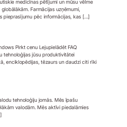
utiskie medicīnas pētījumi un mūsu vēlme
en globālākām. Farmācijas uzņēmumi,
s pieprasījumu pēc informācijas, kas […]
ndows Pirkt cenu Lejupielādēt FAQ
tehnoloģijas jūsu produktivitātei
 enciklopēdijas, tēzaurs un daudzi citi rīki
alodu tehnoloģiju jomās. Mēs īpašu
ielākām valodām. Mēs aktīvi piedalāmies
]