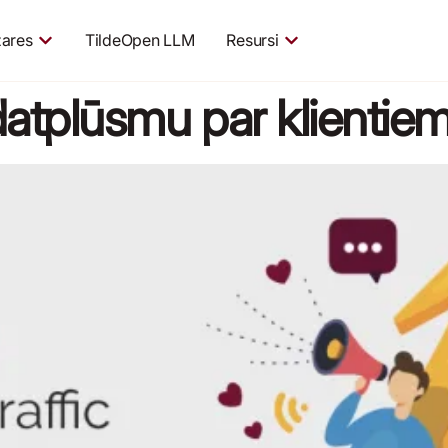
ares
TildeOpen LLM
Resursi
 datplūsmu par klientie