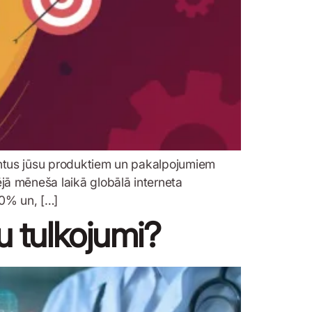
lientus jūsu produktiem un pakalpojumiem
ējā mēneša laikā globālā interneta
50% un, […]
u tulkojumi?