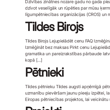
Dzīvības zinātnes nozare gadu no gada pie
dzīvot veselīgāk un rūpēties par mūsu ķerm
līgumpētniecības organizācijas (CROS) un me
Tildes Birojs
Tildes Birojs Lejupielādēt cenu FAQ Izmēģ
Izmēģināt bez maksas Pirkt cenu Lejupielādē
gramatika un pareizrakstības pārbaude latvi
kopā […]
Pētnieki
Tildes pētnieku Tildes augsti apņēmīgā pēt
uzmanību pievēršam jaunu pieeju izpētei, la
Eiropas pētniecības projektos, lai veicināt