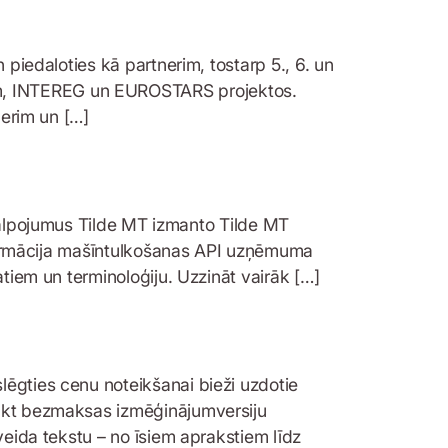
 piedaloties kā partnerim, tostarp 5., 6. un
om, INTEREG un EUROSTARS projektos.
nerim un […]
pojumus Tilde MT izmanto Tilde MT
informācija mašīntulkošanas API uzņēmuma
atiem un terminoloģiju. Uzzināt vairāk […]
lēgties cenu noteikšanai bieži uzdotie
Sākt bezmaksas izmēģinājumversiju
veida tekstu – no īsiem aprakstiem līdz