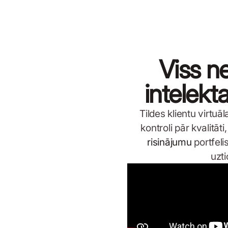
Viss n
intelekt
Tildes klientu virtuā
kontroli pār kvalitāt
risinājumu
portfel
uzt