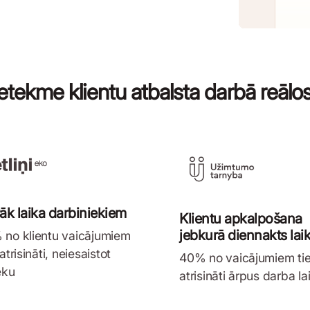
ietekme klientu atbalsta darbā reālo
rāk laika darbiniekiem
Klientu apkalpošana
jebkurā diennakts lai
no klientu vaicājumiem
 atrisināti, neiesaistot
40% no vaicājumiem ti
ēku
atrisināti ārpus darba la