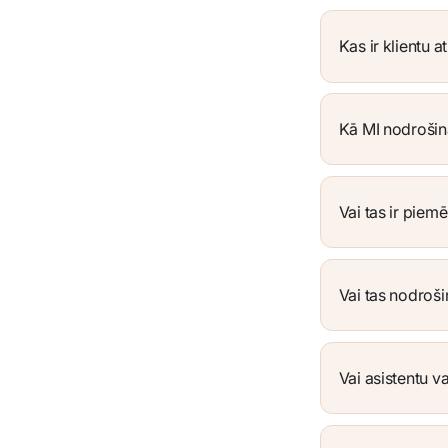
Kas ir klientu 
Kā MI nodrošina
Vai tas ir piem
Vai tas nodroš
Vai asistentu v