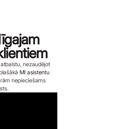
līgajam
klientiem
u atbalstu, nezaudējot
s plašākā
MI asistentu
kurām nepieciešams
sts.