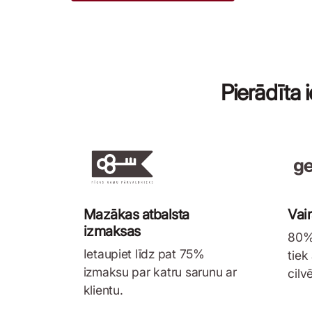
Pierādīta 
Mazākas atbalsta
Vai
izmaksas
80% 
Ietaupiet līdz pat 75%
tiek
izmaksu par katru sarunu ar
cilv
klientu.