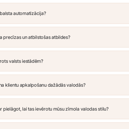
atbalsta automatizācija?
 precīzas un atbilstošas atbildes?
ērots valsts iestādēm?
ina klientu apkalpošanu dažādās valodās?
ar pielāgot, lai tas ievērotu mūsu zīmola valodas stilu?