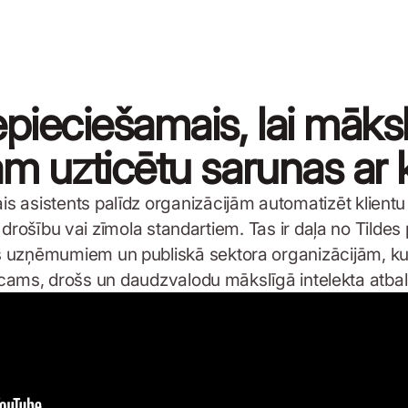
epieciešamais, lai māks
am uzticētu sarunas ar 
lais asistents palīdz organizācijām automatizēt klient
i, drošību vai zīmola standartiem. Tas ir daļa no Tilde
is uzņēmumiem un publiskā sektora organizācijām, 
icams, drošs un daudzvalodu mākslīgā intelekta atbal