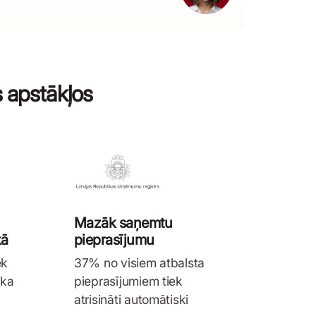
s apstākļos
Mazāk saņemtu
kā
pieprasījumu
ek
37% no visiem atbalsta
ika
pieprasījumiem tiek
atrisināti automātiski