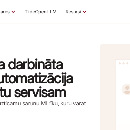
ares
TildeOpen LLM
Resursi
a darbināta
automatizācija
ntu servisam
 uzticamu sarunu MI rīku, kuru varat