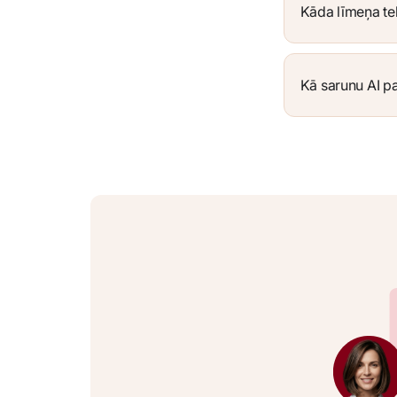
Kāda līmeņa teh
Kā sarunu AI p