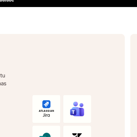
atu
nas