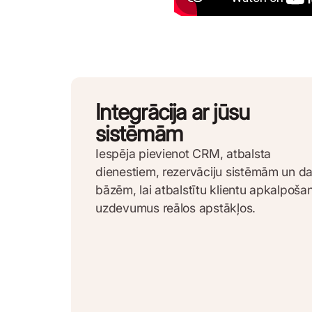
Integrācija ar jūsu
sistēmām
Iespēja pievienot CRM, atbalsta
dienestiem, rezervāciju sistēmām un d
bāzēm, lai atbalstītu klientu apkalpoša
uzdevumus reālos apstākļos.