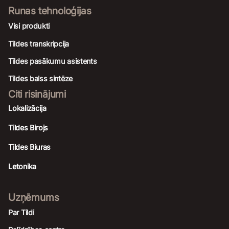
Runas tehnoloģijas
Visi produkti
Tildes transkripcija
Tildes pasākumu asistents
Tildes balss sintēze
Citi risinājumi
Lokalizācija
Tildes Birojs
Tildes Biuras
Letonika
Uzņēmums
Par Tildi