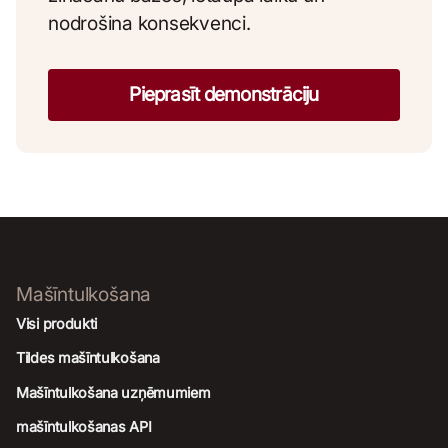
nodrošina konsekvenci.
Pieprasīt demonstrāciju
Mašīntulkošana
Visi produkti
Tildes mašīntulkošana
Mašīntulkošana uzņēmumiem
mašīntulkošanas API