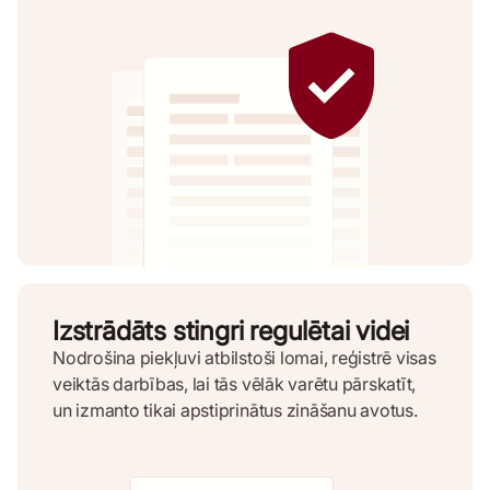
Izstrādāts stingri regulētai videi
Nodrošina piekļuvi atbilstoši lomai, reģistrē visas
veiktās darbības, lai tās vēlāk varētu pārskatīt,
un izmanto tikai apstiprinātus zināšanu avotus.