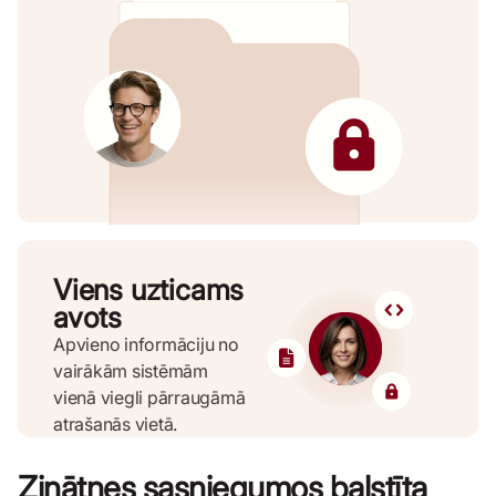
Viens uzticams
avots
Apvieno informāciju no
vairākām sistēmām
vienā viegli pārraugāmā
atrašanās vietā.
Zinātnes sasniegumos balstīta