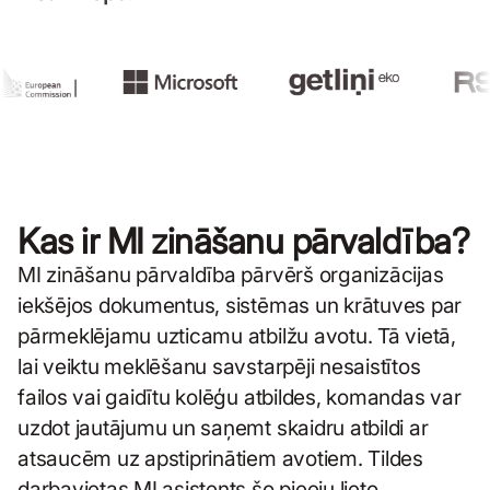
Kas ir MI zināšanu pārvaldība?
MI zināšanu pārvaldība pārvērš organizācijas
iekšējos dokumentus, sistēmas un krātuves par
pārmeklējamu uzticamu atbilžu avotu. Tā vietā,
lai veiktu meklēšanu savstarpēji nesaistītos
failos vai gaidītu kolēģu atbildes, komandas var
uzdot jautājumu un saņemt skaidru atbildi ar
atsaucēm uz apstiprinātiem avotiem. Tildes
darbavietas MI asistents šo pieeju lieto