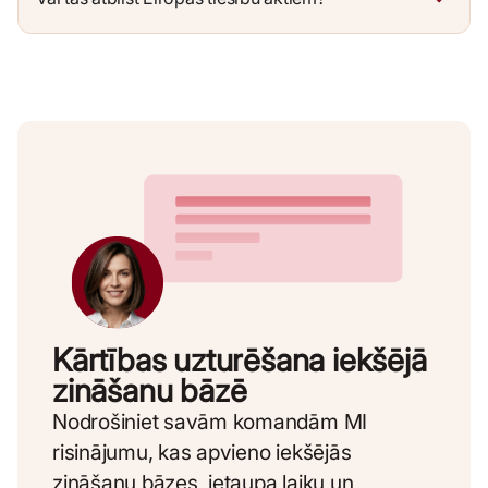
Kārtības uzturēšana iekšējā
zināšanu bāzē
Nodrošiniet savām komandām MI
risinājumu, kas apvieno iekšējās
zināšanu bāzes, ietaupa laiku un