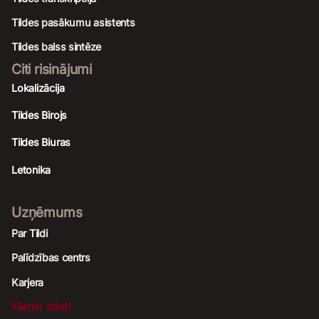
Tildes pasākumu asistents
Tildes balss sintēze
Citi risinājumi
Lokalizācija
Tildes Birojs
Tildes Biuras
Letonika
Uzņēmums
Par Tildi
Palīdzības centrs
Karjera
Klientu stāsti