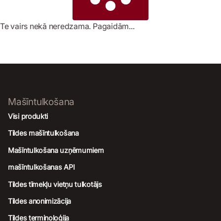
Te vairs nekā neredzama. Pagaidām...
Mašīntulkošana
Visi produkti
Tildes mašīntulkošana
Mašīntulkošana uzņēmumiem
mašīntulkošanas API
Tildes tīmekļu vietņu tulkotājs
Tildes anonimizācija
Tildes terminoloģija