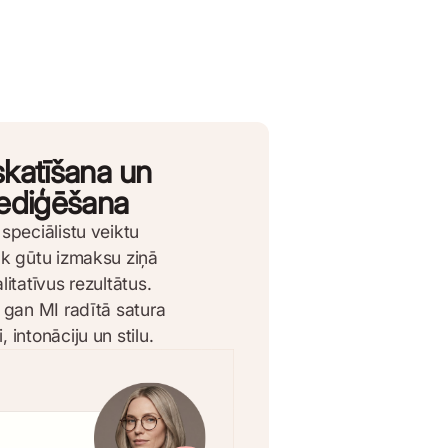
skatīšana un
rediģēšana
speciālistu veiktu
āk gūtu izmaksu ziņā
litatīvus rezultātus.
, gan MI radītā satura
 intonāciju un stilu.