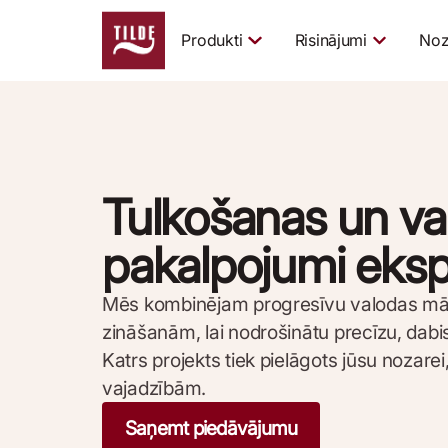
Produkti
Risinājumi
Noz
Tulkošanas un va
pakalpojumi eksp
Mēs kombinējam progresīvu valodas māksl
zināšanām, lai nodrošinātu precīzu, dab
Katrs projekts tiek pielāgots jūsu nozarei
vajadzībām.
Saņemt piedāvājumu