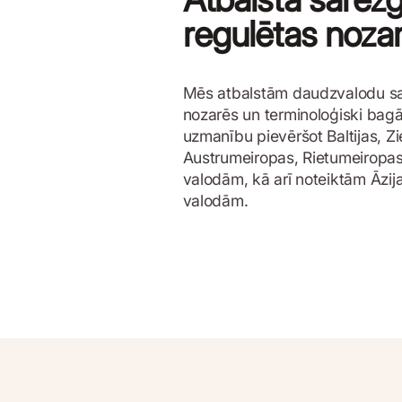
regulētas noza
Mēs atbalstām daudzvalodu sa
nozarēs un terminoloģiski bagā
uzmanību pievēršot Baltijas, Zi
Austrumeiropas, Rietumeiropas
valodām, kā arī noteiktām Āzija
valodām.