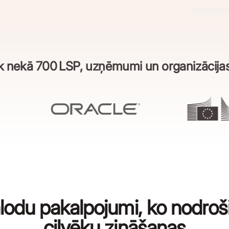
āk nekā 700 LSP, uzņēmumi un organizācijas
odu pakalpojumi, ko nodroš
cilvēku zināšanas