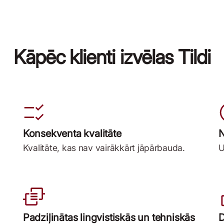
Kāpēc klienti izvēlas Tildi
Konsekventa kvalitāte
N
Kvalitāte, kas nav vairākkārt jāpārbauda.
U
Padziļinātas lingvistiskās un tehniskās
D