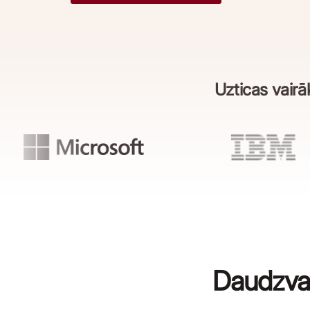
Uzticas vair
Daudzval