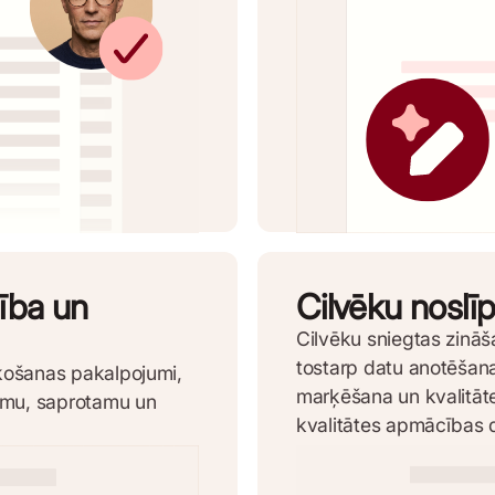
mība un
Cilvēku noslīp
Cilvēku sniegtas zinā
tostarp datu anotēšana
ulkošanas pakalpojumi,
marķēšana un kvalitāt
amu, saprotamu un
kvalitātes apmācības 