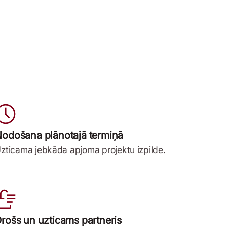
odošana plānotajā termiņā
zticama jebkāda apjoma projektu izpilde.
rošs un uzticams partneris