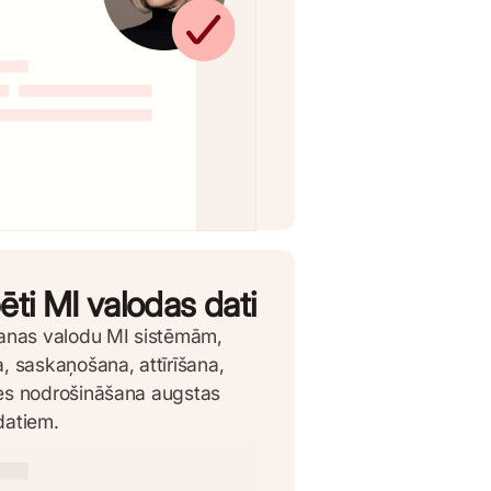
ēti MI valodas dati
šanas valodu MI sistēmām,
, saskaņošana, attīrīšana,
es nodrošināšana augstas
datiem.