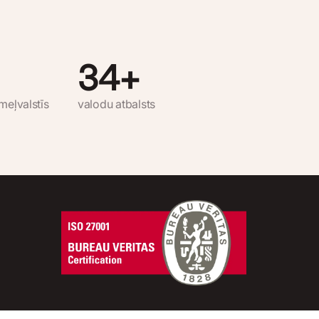
34
+
meļvalstīs
valodu atbalsts