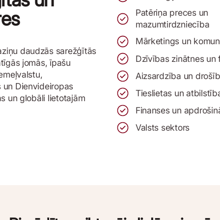
res
Patēriņa preces un
mazumtirdzniecība
Mārketings un komuni
ziņu daudzās sarežģītās
Dzīvības zinātnes un 
tīgās jomās, īpašu
emeļvalstu,
Aizsardzība un drošī
 un Dienvideiropas
Tieslietas un atbilstīb
s un globāli lietotajām
Finanses un apdroši
Valsts sektors