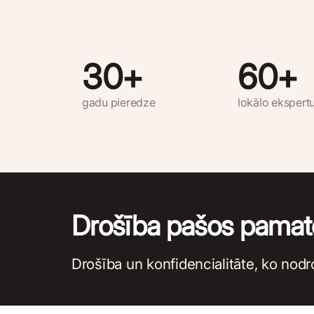
30
+
60
+
gadu pieredze
lokālo ekspert
Drošība pašos pamat
Drošība un konfidencialitāte, ko nodro