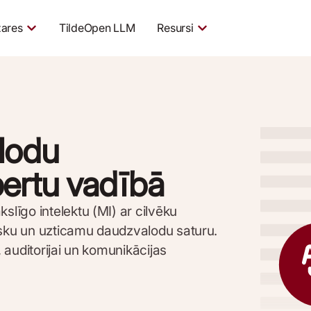
ares
TildeOpen LLM
Resursi
lodu
ertu vadībā
īgo intelektu (MI) ar cilvēku
isku un uzticamu daudzvalodu saturu.
, auditorijai un komunikācijas