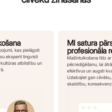
lkošana
MI satura pār
profesionāla 
pojumi, kas pielāgoti
su eksperti lingvisti
Mašīntulkošana līdz ar 
 kultūras atbilstību un
pēcrediģēšanu, lai ātr
rā.
efektīvus un augsti kva
Uzlabojiet gan cilvēku
skaidrību, konsekvenci,