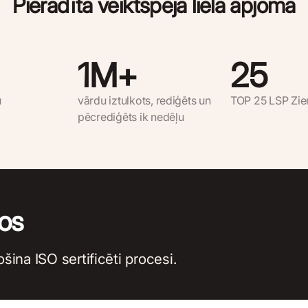
Pierādīta veiktspēja lielā apjomā
1
M+
25
u
vārdu iztulkots, rediģēts un
TOP 25 LSP Zie
pēcrediģēts ik nedēļu
os
šina ISO sertificēti procesi.