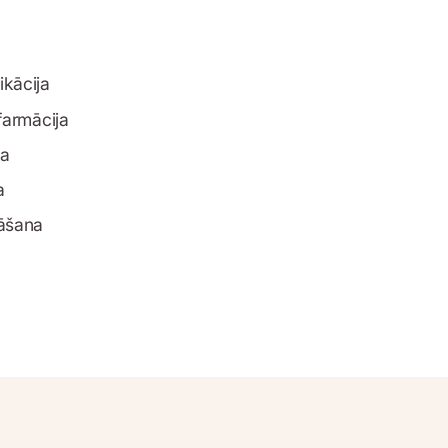
kācija
farmācija
ba
a
nāšana