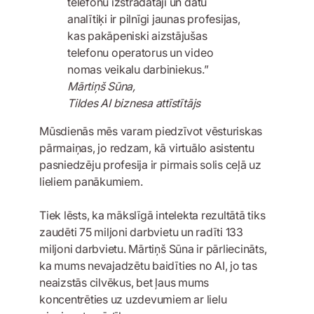
telefonu izstrādātāji un datu
analītiķi ir pilnīgi jaunas profesijas,
kas pakāpeniski aizstājušas
telefonu operatorus un video
nomas veikalu darbiniekus.”
Mārtiņš Sūna,
Tildes AI biznesa attīstītājs
Mūsdienās mēs varam piedzīvot vēsturiskas
pārmaiņas, jo redzam, kā virtuālo asistentu
pasniedzēju profesija ir pirmais solis ceļā uz
lieliem panākumiem.
Tiek lēsts, ka mākslīgā intelekta rezultātā tiks
zaudēti 75 miljoni darbvietu un radīti 133
miljoni darbvietu. Mārtiņš Sūna ir pārliecināts,
ka mums nevajadzētu baidīties no AI, jo tas
neaizstās cilvēkus, bet ļaus mums
koncentrēties uz uzdevumiem ar lielu