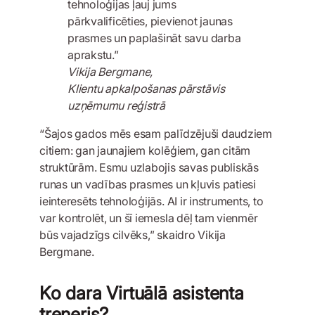
tehnoloģijas ļauj jums
pārkvalificēties, pievienot jaunas
prasmes un paplašināt savu darba
aprakstu.”
Vikija Bergmane,
Klientu apkalpošanas pārstāvis
uzņēmumu reģistrā
“Šajos gados mēs esam palīdzējuši daudziem
citiem: gan jaunajiem kolēģiem, gan citām
struktūrām. Esmu uzlabojis savas publiskās
runas un vadības prasmes un kļuvis patiesi
ieinteresēts tehnoloģijās. AI ir instruments, to
var kontrolēt, un šī iemesla dēļ tam vienmēr
būs vajadzīgs cilvēks,” skaidro Vikija
Bergmane.
Ko dara Virtuālā asistenta
treneris?