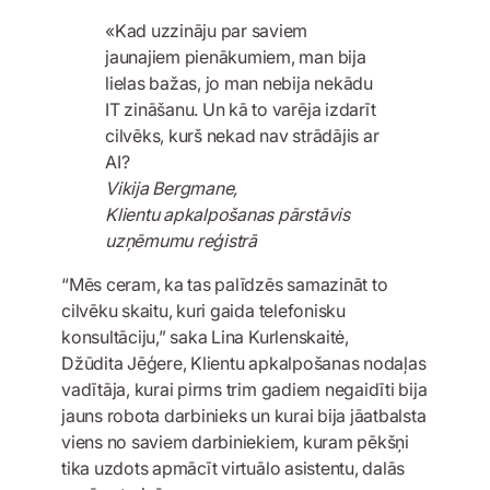
«Kad uzzināju par saviem
jaunajiem pienākumiem, man bija
lielas bažas, jo man nebija nekādu
IT zināšanu. Un kā to varēja izdarīt
cilvēks, kurš nekad nav strādājis ar
AI?
Vikija Bergmane,
Klientu apkalpošanas pārstāvis
uzņēmumu reģistrā
“Mēs ceram, ka tas palīdzēs samazināt to
cilvēku skaitu, kuri gaida telefonisku
konsultāciju,” saka Lina Kurlenskaitė,
Džūdita Jēģere, Klientu apkalpošanas nodaļas
vadītāja, kurai pirms trim gadiem negaidīti bija
jauns robota darbinieks un kurai bija jāatbalsta
viens no saviem darbiniekiem, kuram pēkšņi
tika uzdots apmācīt virtuālo asistentu, dalās