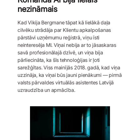
nezināmais
Kad Vikija Bergmane tāpat kā lielākā daļa
cilvēku strādāja par Klientu apkalpošanas
pārstāvi uzņēmumu reģistrā, viņu īsti
neinteresēja MI. Viņai nebija ar to jāsaskaras
savā profesionālajā dzīvē, un viņa bija
pārliecināta, ka šīs tehnoloģijas ir ļoti
sarežģītas. Viss mainījās 2018. gadā, kad viņa
uzzināja, ka viņai būs jauni pienākumi — pirmā
valsts pārvaldes virtuālās asistentes Latvijā
uzraudzība un apmācība.