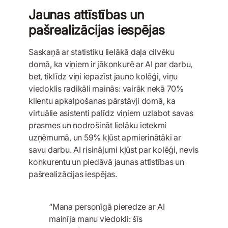
Jaunas attīstības un
pašrealizācijas iespējas
Saskaņā ar statistiku lielākā daļa cilvēku
domā, ka viņiem ir jākonkurē ar AI par darbu,
bet, tiklīdz viņi iepazīst jauno kolēģi, viņu
viedoklis radikāli mainās: vairāk nekā 70%
klientu apkalpošanas pārstāvji domā, ka
virtuālie asistenti palīdz viņiem uzlabot savas
prasmes un nodrošināt lielāku ietekmi
uzņēmumā, un 59% kļūst apmierinātāki ar
savu darbu. AI risinājumi kļūst par kolēģi, nevis
konkurentu un piedāvā jaunas attīstības un
pašrealizācijas iespējas.
“Mana personīgā pieredze ar AI
mainīja manu viedokli: šīs