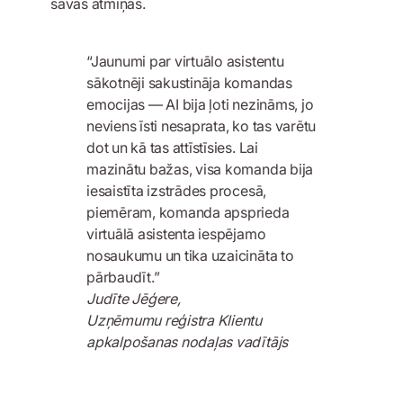
savās atmiņās.
“Jaunumi par virtuālo asistentu
sākotnēji sakustināja komandas
emocijas — AI bija ļoti nezināms, jo
neviens īsti nesaprata, ko tas varētu
dot un kā tas attīstīsies. Lai
mazinātu bažas, visa komanda bija
iesaistīta izstrādes procesā,
piemēram, komanda apsprieda
virtuālā asistenta iespējamo
nosaukumu un tika uzaicināta to
pārbaudīt.”
Judīte Jēģere,
Uzņēmumu reģistra Klientu
apkalpošanas nodaļas vadītājs