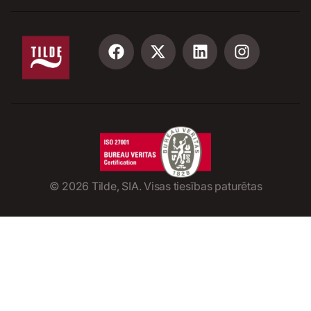
©
2026
Tilde, SIA. Visas tiesības paturētas