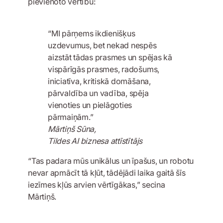
pievienoto vērtību:
“MI pārņems ikdienišķus
uzdevumus, bet nekad nespēs
aizstāt tādas prasmes un spējas kā
vispārīgās prasmes, radošums,
iniciatīva, kritiskā domāšana,
pārvaldība un vadība, spēja
vienoties un pielāgoties
pārmaiņām.”
Mārtiņš Sūna,
Tildes AI biznesa attīstītājs
“Tas padara mūs unikālus un īpašus, un robotu
nevar apmācīt tā kļūt, tādējādi laika gaitā šīs
iezīmes kļūs arvien vērtīgākas,” secina
Mārtiņš.