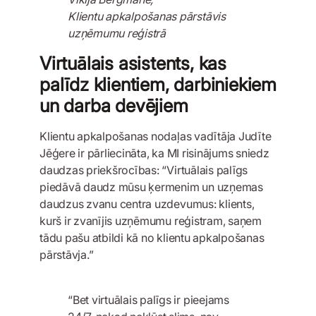
Klientu apkalpošanas pārstāvis
uzņēmumu reģistrā
Virtuālais asistents, kas
palīdz klientiem, darbiniekiem
un darba devējiem
Klientu apkalpošanas nodaļas vadītāja Judīte
Jēģere ir pārliecināta, ka MI risinājums sniedz
daudzas priekšrocības: “Virtuālais palīgs
piedāvā daudz mūsu ķermenim un uzņemas
daudzus zvanu centra uzdevumus: klients,
kurš ir zvanījis uzņēmumu reģistram, saņem
tādu pašu atbildi kā no klientu apkalpošanas
pārstāvja.”
“Bet virtuālais palīgs ir pieejams