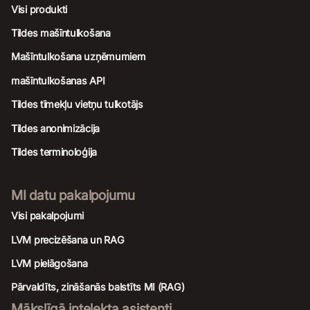
Visi produkti
Tildes mašīntulkošana
Mašīntulkošana uzņēmumiem
mašīntulkošanas API
Tildes tīmekļu vietņu tulkotājs
Tildes anonimizācija
Tildes terminoloģija
MI datu pakalpojumu
Visi pakalpojumi
LVM precizēšana un RAG
LVM pielāgošana
Pārvaldīts, zināšanās balstīts MI (RAG)
Mākslīgā intelekta asistenti