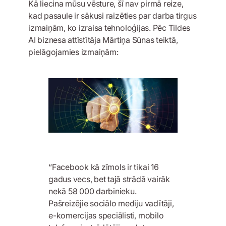
Kā liecina mūsu vēsture, šī nav pirmā reize,
kad pasaule ir sākusi raizēties par darba tirgus
izmaiņām, ko izraisa tehnoloģijas. Pēc Tildes
AI biznesa attīstītāja Mārtiņa Sūnas teiktā,
pielāgojamies izmaiņām:
“Facebook kā zīmols ir tikai 16
gadus vecs, bet tajā strādā vairāk
nekā 58 000 darbinieku.
Pašreizējie sociālo mediju vadītāji,
e-komercijas speciālisti, mobilo