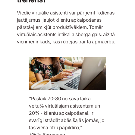
Viedie virtuālie asistenti var pārņemt ikdienas
jautājumus, ļaujot klientu apkalpošanas
pārstāvjiem kļūt produktīvākiem. Tomēr
virtuālais asistents ir tikai aisberga gals: aiz tā
vienmēr ir kāds, kas rūpējas par tā apmācību.
“Pašlaik 70-80 no sava laika
veltu% virtuālajam asistentam un
20% - klientu apkalpošanai. Ir
svarīgi strādāt abās šajās jomās, jo
tās viena otru papildina,”
Vikija Bergmane,