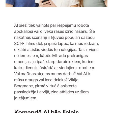
AI bieži tiek vainots par iespējamu robota
apokalipsi vai cilvēka rases iznīcināšanu. Šie
nākotnes scenāriji ir kļuvuši populāri dažādu
SCI-Fi filmu dēļ, jo īpaši tāpēc, ka mēs redzam,
cik ātri attīstās viedās tehnoloģijas. Tas ir viens
no iemesliem, kāpēc MI rada pretrunīgas
emocijas, jo īpaši starp darbiniekiem, kuriem
katru dienu ir jāstrādā ar viedajiem robotiem.
Vai mašīnas atņems mums darbu? Vai AI ir
mūsu draugs vai ienaidnieks? Vikija
Bergmane, pirmā virtuālā asistenta
pasniedzēja Latvijā, zina atbildes uz šiem
jautājumiem.
Komandā AI bija lielais