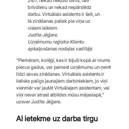
24/7, nekad nekļūst slims, nav
brīvdienu un nekad nepārslēdz
darbu. Virtuālais asistents ir šeit, un
tā zināšanas paliek pie viņa uz
visiem laikiem.
Judīte Jēģere,
Uzņēmumu reģistra Klientu
apkalpošanas nodaļas vadītājs
“Piemēram, kolēģi, kas ir bijuši kopā ar mums
piecus gadus, var pamest uzņēmumu un ņemt
līdzi savas zināšanas. Virtuālais asistents ir
lielisks palīgs jaunajiem darbiniekiem, jo viņi
vienmēr var jautāt Virtuālajam asistentam, vai
viņi nevar atrast atbildes mūsu mājaslapā,”
uzsver Judīte Jēģere.
AI ietekme uz darba tirgu