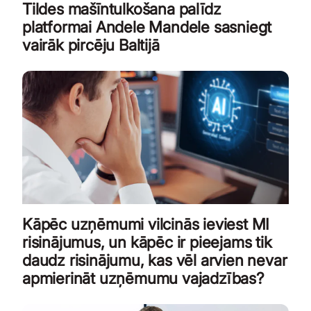
Tildes mašīntulkošana palīdz
platformai Andele Mandele sasniegt
vairāk pircēju Baltijā
Kāpēc uzņēmumi vilcinās ieviest MI
risinājumus, un kāpēc ir pieejams tik
daudz risinājumu, kas vēl arvien nevar
apmierināt uzņēmumu vajadzības?