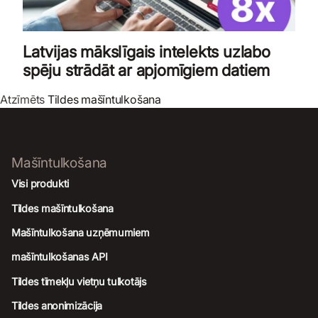
Latvijas mākslīgais intelekts uzlabo
spēju strādāt ar apjomīgiem datiem
Atzīmēts
Tildes mašīntulkošana
Mašīntulkošana
Visi produkti
Tildes mašīntulkošana
Mašīntulkošana uzņēmumiem
mašīntulkošanas API
Tildes tīmekļu vietņu tulkotājs
Tildes anonimizācija