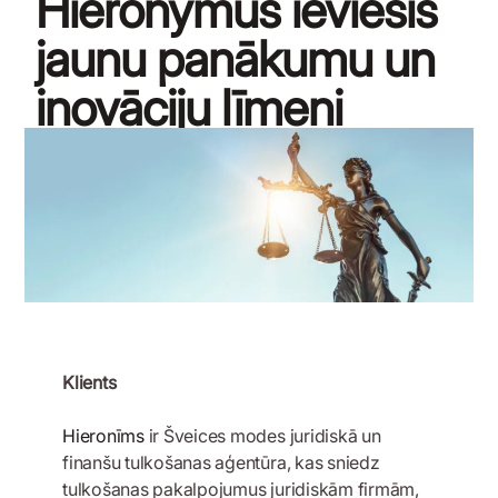
Hieronymus ieviesis
jaunu panākumu un
inovāciju līmeni
2020. gada 12. maijs
Klients
Hieronīms
ir Šveices modes juridiskā un
finanšu tulkošanas aģentūra, kas sniedz
tulkošanas pakalpojumus juridiskām firmām,