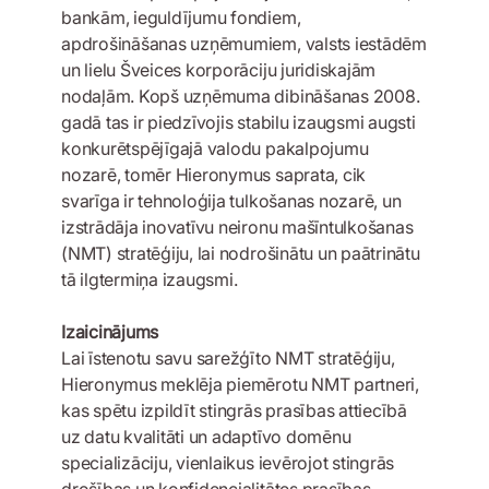
bankām, ieguldījumu fondiem,
apdrošināšanas uzņēmumiem, valsts iestādēm
un lielu Šveices korporāciju juridiskajām
nodaļām. Kopš uzņēmuma dibināšanas 2008.
gadā tas ir piedzīvojis stabilu izaugsmi augsti
konkurētspējīgajā valodu pakalpojumu
nozarē, tomēr Hieronymus saprata, cik
svarīga ir tehnoloģija tulkošanas nozarē, un
izstrādāja inovatīvu neironu mašīntulkošanas
(NMT) stratēģiju, lai nodrošinātu un paātrinātu
tā ilgtermiņa izaugsmi.
Izaicinājums
Lai īstenotu savu sarežģīto NMT stratēģiju,
Hieronymus meklēja piemērotu NMT partneri,
kas spētu izpildīt stingrās prasības attiecībā
uz datu kvalitāti un adaptīvo domēnu
specializāciju, vienlaikus ievērojot stingrās