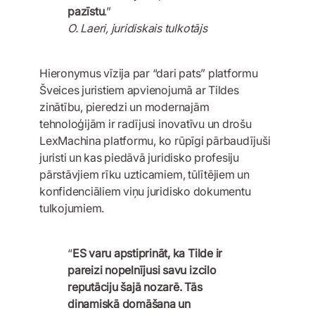
pazīstu
.”
O. Laeri, juridiskais tulkotājs
Hieronymus vīzija par “dari pats” platformu
Šveices juristiem apvienojumā ar Tildes
zinātību, pieredzi un modernajām
tehnoloģijām ir radījusi inovatīvu un drošu
LexMachina platformu, ko rūpīgi pārbaudījuši
juristi un kas piedāvā juridisko profesiju
pārstāvjiem rīku uzticamiem, tūlītējiem un
konfidenciāliem viņu juridisko dokumentu
tulkojumiem.
“
ES varu apstiprināt, ka Tilde ir
pareizi nopelnījusi savu izcilo
reputāciju šajā nozarē. Tās
dinamiskā domāšana un