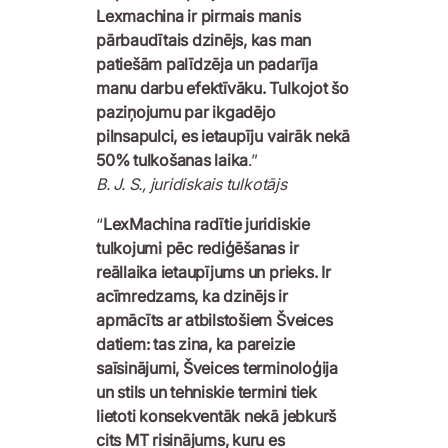
Lexmachina ir pirmais manis
pārbaudītais dzinējs, kas man
patiešām palīdzēja un padarīja
manu darbu efektīvāku. Tulkojot šo
paziņojumu par ikgadējo
pilnsapulci, es ietaupīju vairāk nekā
50% tulkošanas laika
.”
B. J. S., juridiskais tulkotājs
“
LexMachina radītie juridiskie
tulkojumi pēc rediģēšanas ir
reāllaika ietaupījums un prieks. Ir
acīmredzams, ka dzinējs ir
apmācīts ar atbilstošiem Šveices
datiem: tas zina, ka pareizie
saīsinājumi, Šveices terminoloģija
un stils un tehniskie termini tiek
lietoti konsekventāk nekā jebkurš
cits MT risinājums, kuru es