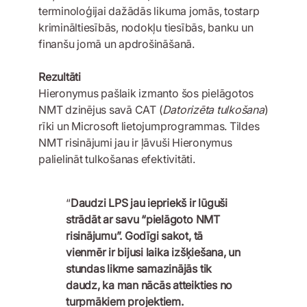
terminoloģijai dažādās likuma jomās, tostarp
krimināltiesībās, nodokļu tiesībās, banku un
finanšu jomā un apdrošināšanā.
Rezultāti
Hieronymus pašlaik izmanto šos pielāgotos
NMT dzinējus savā CAT (
Datorizēta tulkošana
)
rīki un Microsoft lietojumprogrammas. Tildes
NMT risinājumi jau ir ļāvuši Hieronymus
palielināt tulkošanas efektivitāti.
“
Daudzi LPS jau iepriekš ir lūguši
strādāt ar savu “pielāgoto NMT
risinājumu”. Godīgi sakot, tā
vienmēr ir bijusi laika izšķiešana, un
stundas likme samazinājās tik
daudz, ka man nācās atteikties no
turpmākiem projektiem.