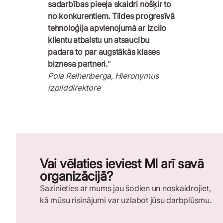
sadarbības pieeja skaidri nošķir to
no konkurentiem. Tildes progresīvā
tehnoloģija apvienojumā ar izcilo
klientu atbalstu un atsaucību
padara to par augstākās klases
biznesa partneri.
”
Pola Reihenberga, Hieronymus
izpilddirektore
Vai vēlaties ieviest MI arī savā
organizācijā?
Sazinieties ar mums jau šodien un noskaidrojiet,
kā mūsu risinājumi var uzlabot jūsu darbplūsmu.