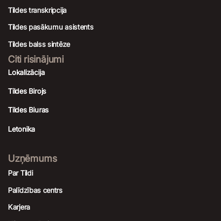
Tildes transkripcija
Tildes pasākumu asistents
Tildes balss sintēze
Citi risinājumi
Lokalizācija
Tildes Birojs
Tildes Biuras
Letonika
Uzņēmums
Par Tildi
Palīdzības centrs
Karjera