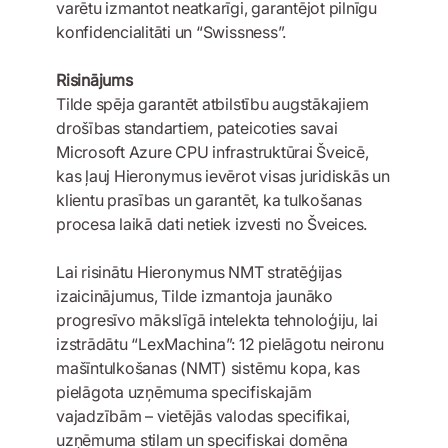
varētu izmantot neatkarīgi, garantējot pilnīgu
konfidencialitāti un “Swissness”.
Risinājums
Tilde spēja garantēt atbilstību augstākajiem
drošības standartiem, pateicoties savai
Microsoft Azure CPU infrastruktūrai Šveicē,
kas ļauj Hieronymus ievērot visas juridiskās un
klientu prasības un garantēt, ka tulkošanas
procesa laikā dati netiek izvesti no Šveices.
Lai risinātu Hieronymus NMT stratēģijas
izaicinājumus, Tilde izmantoja jaunāko
progresīvo mākslīgā intelekta tehnoloģiju, lai
izstrādātu “LexMachina”: 12 pielāgotu neironu
mašīntulkošanas (NMT) sistēmu kopa, kas
pielāgota uzņēmuma specifiskajām
vajadzībām – vietējās valodas specifikai,
uzņēmuma stilam un specifiskai domēna