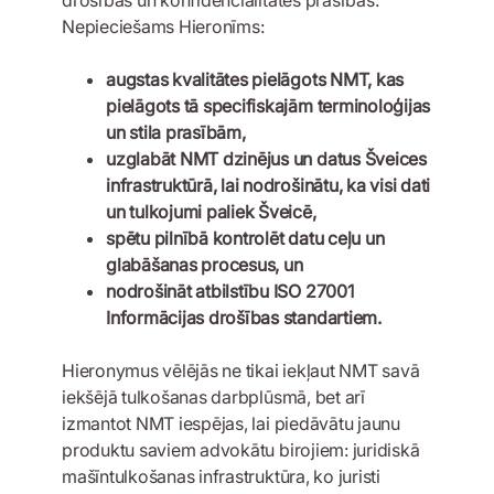
drošības un konfidencialitātes prasības.
Nepieciešams Hieronīms:
augstas kvalitātes pielāgots NMT, kas
pielāgots tā specifiskajām terminoloģijas
un stila prasībām,
uzglabāt NMT dzinējus un datus Šveices
infrastruktūrā, lai nodrošinātu, ka visi dati
un tulkojumi paliek Šveicē,
spētu pilnībā kontrolēt datu ceļu un
glabāšanas procesus, un
nodrošināt atbilstību ISO 27001
Informācijas drošības standartiem.
Hieronymus vēlējās ne tikai iekļaut NMT savā
iekšējā tulkošanas darbplūsmā, bet arī
izmantot NMT iespējas, lai piedāvātu jaunu
produktu saviem advokātu birojiem: juridiskā
mašīntulkošanas infrastruktūra, ko juristi