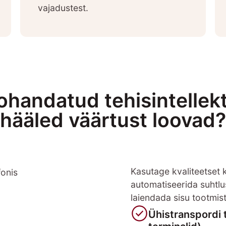
vajadustest.
ohandatud tehisintellek
hääled väärtust loovad?
Kasutage kvaliteetset 
automatiseerida suhtlu
laiendada sisu tootmist
Ühistranspordi