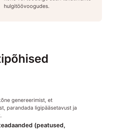
hulgitöövoogudes.
tipõhised
kõne genereerimist, et
st, parandada ligipääsetavust ja
.
 teadaanded (peatused,