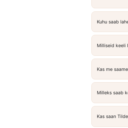
Kuhu saab lah
Milliseid keel
Kas me saame 
Milleks saab 
Kas saan Tild