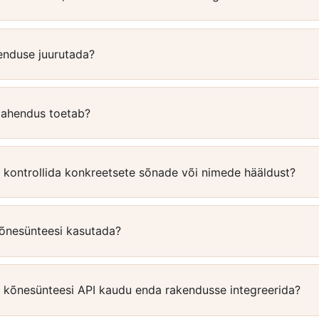
enduse juurutada?
i lahendus toetab?
kontrollida konkreetsete sõnade või nimede hääldust?
kõnesünteesi kasutada?
e kõnesünteesi API kaudu enda rakendusse integreerida?