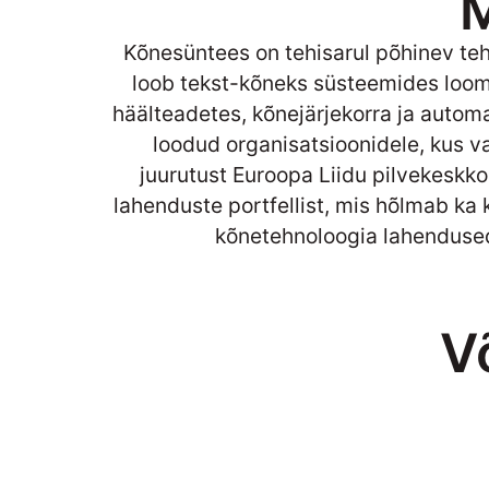
M
Kõnesüntees on tehisarul põhinev te
loob tekst-kõneks süsteemides loomu
häälteadetes, kõnejärjekorra ja autom
loodud organisatsioonidele, kus va
juurutust Euroopa Liidu pilvekeskko
lahenduste portfellist, mis hõlmab ka k
kõnetehnoloogia lahenduse
V