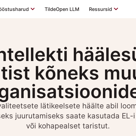
ööstusharud
TildeOpen LLM
Ressursid
ntellekti hääle
stist kõneks m
ganisatsioonid
aliteetsete lätikeelsete häälte abil loom
seks juurutamiseks saate kasutada EL-
või kohapealset taristut.