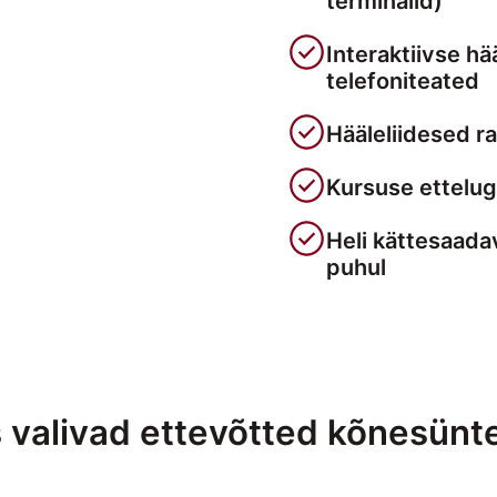
terminalid)
Interaktiivse hä
telefoniteated
Hääleliidesed ra
Kursuse ettelu
Heli kättesaada
puhul
 valivad ettevõtted kõnesünt