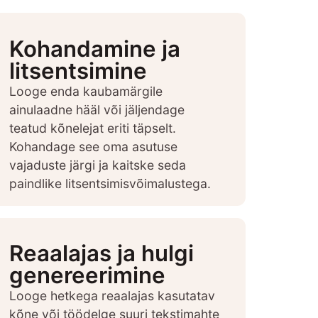
Kohandamine ja
litsentsimine
Looge enda kaubamärgile
ainulaadne hääl või jäljendage
teatud kõnelejat eriti täpselt.
Kohandage see oma asutuse
vajaduste järgi ja kaitske seda
paindlike litsentsimisvõimalustega.
Reaalajas ja hulgi
genereerimine
Looge hetkega reaalajas kasutatav
kõne või töödelge suuri tekstimahte