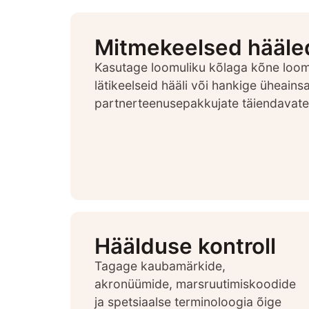
Mitmekeelsed hääle
Kasutage loomuliku kõlaga kõne loomi
lätikeelseid hääli või hankige üheain
partnerteenusepakkujate täiendavatel
Häälduse kontroll
Tagage kaubamärkide,
akronüümide, marsruutimiskoodide
ja spetsiaalse terminoloogia õige