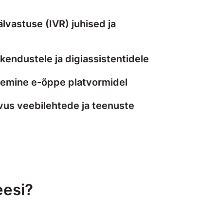
älvastuse (IVR) juhised ja
kendustele ja digiassistentidele
gemine e-õppe platvormidel
vus veebilehtede ja teenuste
eesi?