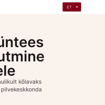
ET
süntees
uutmine
ele
ulikult kõlavaks
i pilvekeskkonda