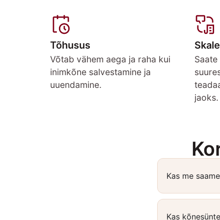
Tõhusus
Skale
Võtab vähem aega ja raha kui
Saate
inimkõne salvestamine ja
suure
uuendamine.
teadaa
jaoks.
Ko
Kas me saame 
Kas kõnesünte