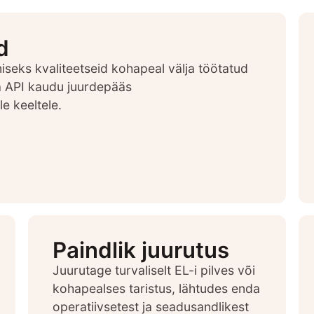
d
seks kvaliteetseid kohapeal välja töötatud
sa API kaudu juurdepääs
e keeltele.
Paindlik juurutus
Juurutage turvaliselt EL-i pilves või
kohapealses taristus, lähtudes enda
operatiivsetest ja seadusandlikest