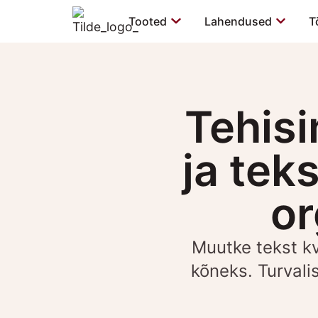
Tooted
Lahendused
T
Tehisi
ja tek
or
Muutke tekst kv
kõneks. Turvali