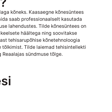
s?
kõlaga kõneks. Kaasaegne kõnesüntees
mida saab professionaalselt kasutada
vuse lahendustes. Tilde kõnesüntees on
tikeelsete häältega ning soovitakse
emast tehisarupõhise kõnetehnoloogia
e tõlkimist.
Tilde laiemad tehisintellekti
g
Reaalajas sündmuse tõlge
.
si