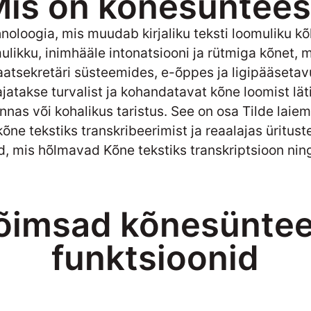
is on kõnesüntee
hnoloogia, mis muudab kirjaliku teksti loomuliku 
likku, inimhääle intonatsiooni ja rütmiga kõnet, 
aatsekretäri süsteemides, e-õppes ja ligipääseta
jatakse turvalist ja kohandatavat kõne loomist lä
nnas või kohalikus taristus. See on osa Tilde lai
õne tekstiks transkribeerimist ja reaalajas üritust
d
, mis hõlmavad
Kõne tekstiks transkriptsioon
nin
õimsad kõnesüntee
funktsioonid