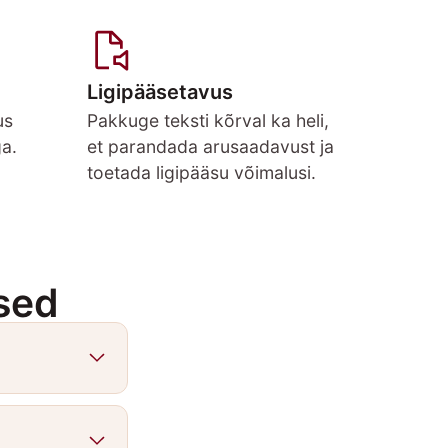
Ligipääsetavus
us
Pakkuge teksti kõrval ka heli,
ga.
et parandada arusaadavust ja
toetada ligipääsu võimalusi.
sed