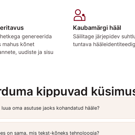
eritavus
Kaubamärgi hääl
 hetkega genereerida
Säilitage järjepidev suhtl
s mahus kõnet
tuntava hääleidentiteedi
nnete, uudiste ja sisu
rduma kippuvad küsimu
luua oma asutuse jaoks kohandatud hääle?
es on sama, mis tekst-kõneks tehnoloogia?