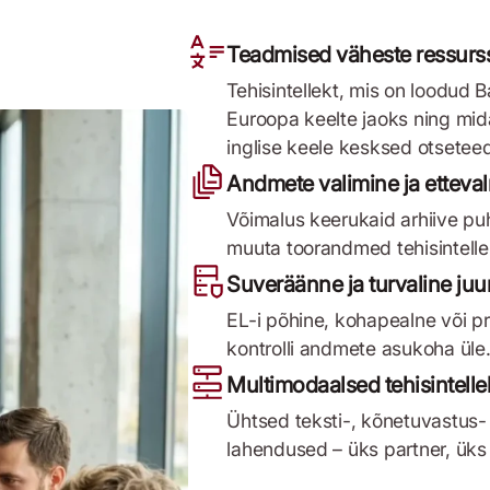
Teadmised väheste ressurss
Tehisintellekt, mis on loodud 
Euroopa keelte jaoks ning mid
inglise keele kesksed otsetee
Andmete valimine ja etteva
Võimalus keerukaid arhiive puh
muuta toorandmed tehisintelle
Suveräänne ja turvaline juu
EL-i põhine, kohapealne või pri
kontrolli andmete asukoha üle
Multimodaalsed tehisintelle
Ühtsed teksti-, kõnetuvastus-
lahendused – üks partner, üks 