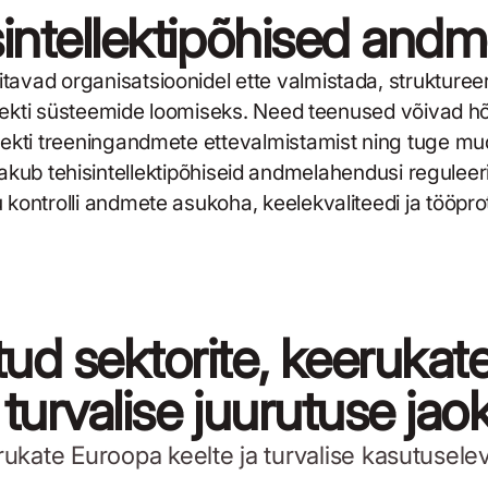
sintellektipõhised an
avad organisatsioonidel ette valmistada, struktureer
ellekti süsteemide loomiseks. Need teenused võivad
lekti treeningandmete ettevalmistamist ning tuge mud
kub tehisintellektipõhiseid andmelahendusi reguleer
u kontrolli andmete asukoha, keelekvaliteedi ja tööpro
ud sektorite, keerukat
turvalise juurutuse jaok
rukate Euroopa keelte ja turvalise kasutuselev