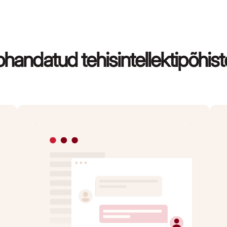
ohandatud tehisintellektipõh