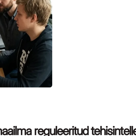
ailma reguleeritud tehisintell