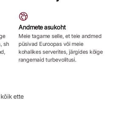
Andmete asukoht
ige
Meie tagame selle, et teie andmed
, sh
püsivad Euroopas või meie
nd,
kohalikes serverites, järgides kõige
rangemaid turbevolitusi.
kõik ette