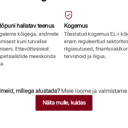
lõpuni hallatav teenus
Kogemus
egeleme kõigega, andmete
Tõestatud kogemus EL-i kõ
misest kuni turvalise
enam reguleeritud sektorites
miseni. Ettevõttesisest
riigiasutused, finantsvaldko
petsialistide meeskonda
tervishoid ja õigus.
ja.
meid, millega alustada?
Meie loome ja valmistame 
Näita mulle, kuidas