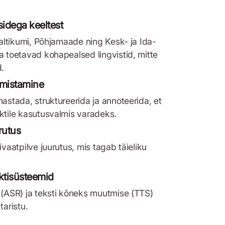
idega keeltest
Baltikumi, Põhjamaade ning Kesk- ja Ida-
a toetavad kohapealsed lingvistid, mitte
d.
lmistamine
astada, struktureerida ja annoteerida, et
ktile kasutusvalmis varadeks.
rutus
vaatpilve juurutus, mis tagab täieliku
.
ktisüsteemid
 (ASR) ja teksti kõneks muutmise (TTS)
taristu.