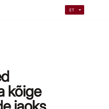
ET
ed
 kõige
e jaoks