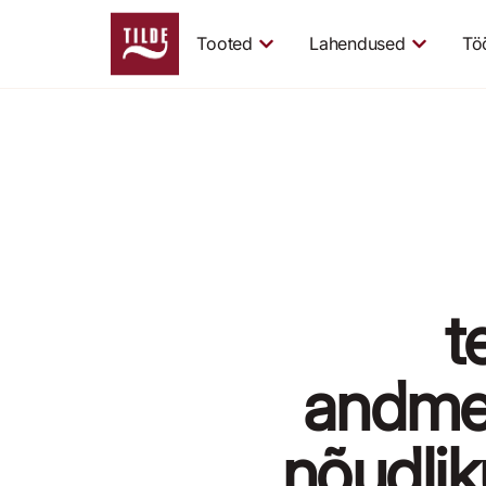
Tooted
Lahendused
Tö
t
andme
nõudli