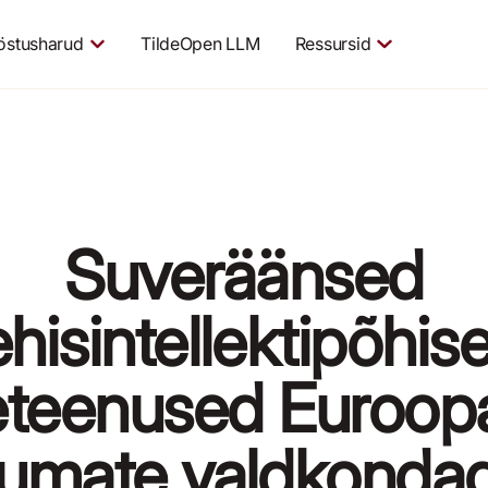
östusharud
TildeOpen LLM
Ressursid
Suveräänsed
ehisintellektipõhis
teenused Euroopa
kumate valdkondad