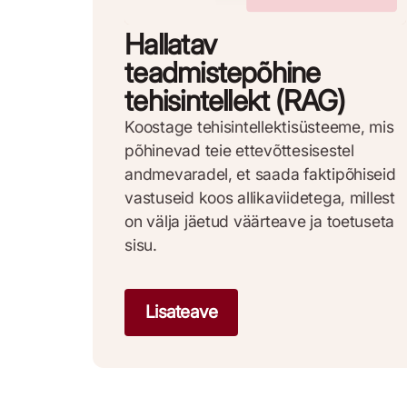
Hallatav
teadmistepõhine
tehisintellekt (RAG)
Koostage tehisintellektisüsteeme, mis
põhinevad teie ettevõttesisestel
andmevaradel, et saada faktipõhiseid
vastuseid koos allikaviidetega, millest
on välja jäetud väärteave ja toetuseta
sisu.
Lisateave