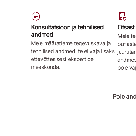
Konsultatsioon ja tehnilised
Otsast 
andmed
Meie t
Meie määratleme tegevuskava ja
puhasta
tehnilised andmed, te ei vaja lisaks
juuruta
ettevõttesisest ekspertide
andmes
meeskonda.
pole va
Pole and