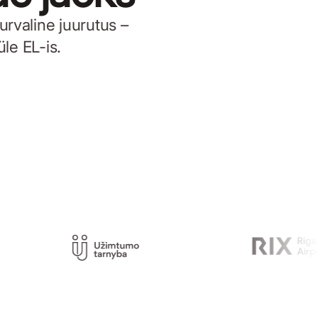
urvaline juurutus –
le EL-is.