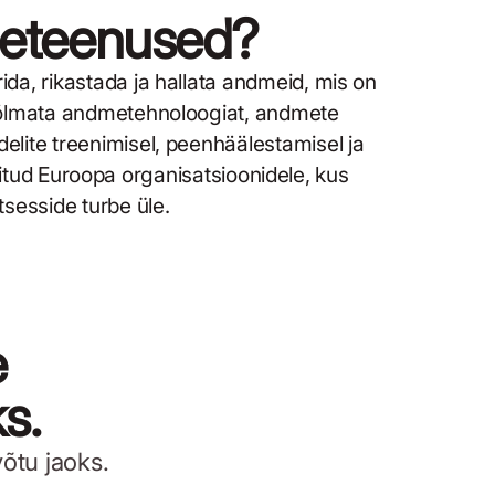
dmeteenused?
ida, rikastada ja hallata andmeid, mis on
 hõlmata andmetehnoloogiat, andmete
elite treenimisel, peenhäälestamisel ja
itud Euroopa organisatsioonidele, kus
tsesside turbe üle.
e
s.
õtu jaoks.