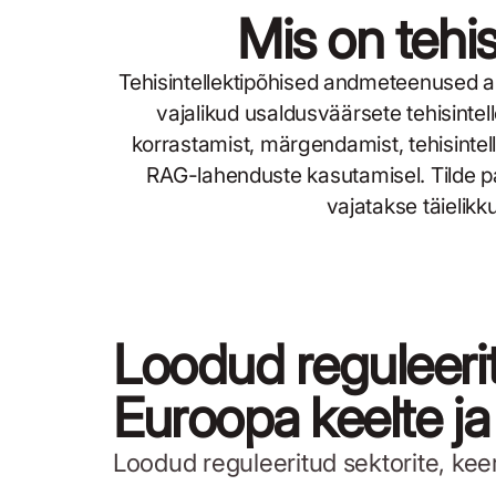
Mis on tehi
Tehisintellektipõhised andmeteenused ait
vajalikud usaldusväärsete tehisint
korrastamist, märgendamist, tehisintel
RAG-lahenduste kasutamisel. Tilde pa
vajatakse täielikk
Loodud reguleerit
Euroopa keelte ja 
Loodud reguleeritud sektorite, kee