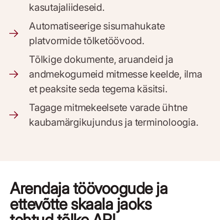
kasutajaliideseid.
Automatiseerige sisumahukate
platvormide tõlketöövood.
Tõlkige dokumente, aruandeid ja
andmekogumeid mitmesse keelde, ilma
et peaksite seda tegema käsitsi.
Tagage mitmekeelsete varade ühtne
kaubamärgikujundus ja terminoloogia.
Arendaja töövoogude ja
ettevõtte skaala jaoks
tehtud tõlke API