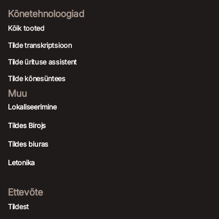
Kõnetehnoloogiad
Kõik tooted
Tilde transkriptsioon
Tilde ürituse assistent
Tilde kõnesüntees
Muu
Lokaliseerimine
Tildes Birojs
Tildes biuras
Letonika
Ettevõte
Tildest