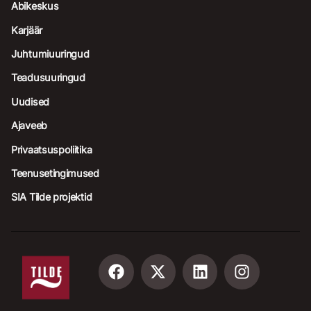
Abikeskus
Karjäär
Juhtumiuuringud
Teadusuuringud
Uudised
Ajaveeb
Privaatsuspoliitika
Teenusetingimused
SIA Tilde projektid