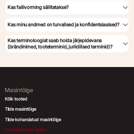
Kas failivorming säilitatakse?
Kas minu andmed on turvalised ja konfidentsiaalsed?
Kas terminoloogiat saab hoida järjepidevana
(brändinimed, tooteterminid, juriidilised terminid)?
Masintõlge
Kõik tooted
Tilde masintõlge
Tilde kohandatud masintõlge
masintõlke API-liidest