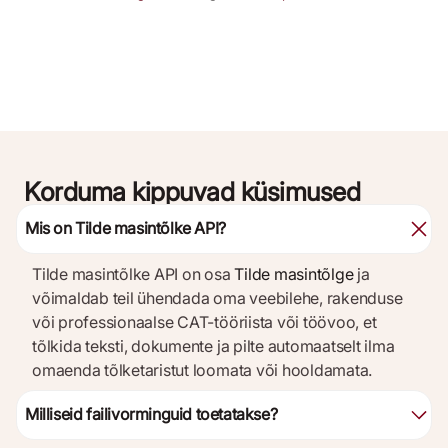
Korduma kippuvad küsimused
Mis on Tilde masintõlke API?
Tilde masintõlke API on osa
Tilde masintõlge
ja
võimaldab teil ühendada oma veebilehe, rakenduse
või professionaalse CAT-tööriista või töövoo, et
tõlkida teksti, dokumente ja pilte automaatselt ilma
omaenda tõlketaristut loomata või hooldamata.
Milliseid failivorminguid toetatakse?