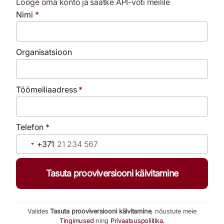
Looge oma konto ja saatke API-võti meilile
Nimi
*
Organisatsioon
Töömeiliaadress
*
Telefon
*
+371
Latvia +371
Tasuta prooviversiooni käivitamine
Valides
Tasuta prooviversiooni käivitamine
, nõustute meie
Tingimused
ning
Privaatsuspoliitika.