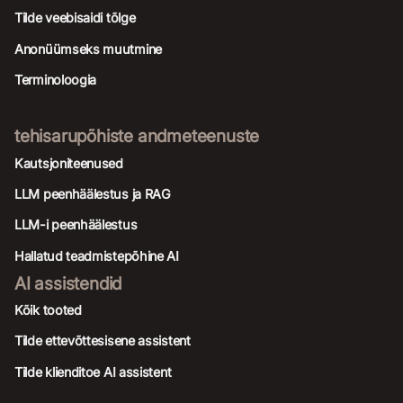
Tilde veebisaidi tõlge
Anonüümseks muutmine
Terminoloogia
tehisarupõhiste andmeteenuste
Kautsjoniteenused
LLM peenhäälestus ja RAG
LLM-i peenhäälestus
Hallatud teadmistepõhine AI
AI assistendid
Kõik tooted
Tilde ettevõttesisene assistent
Tilde klienditoe AI assistent