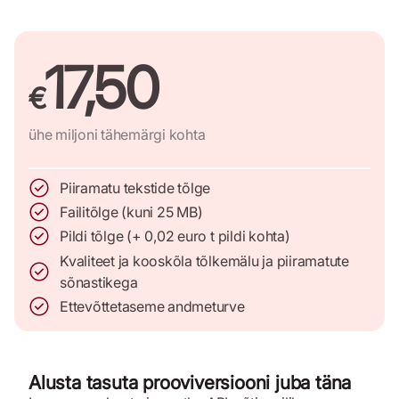
17,50
€
ühe miljoni tähemärgi kohta
Piiramatu tekstide tõlge
Failitõlge (kuni 25 MB)
Pildi tõlge (+ 0,02 euro t pildi kohta)
Kvaliteet ja kooskõla tõlkemälu ja piiramatute
sõnastikega
Ettevõttetaseme andmeturve
Alusta tasuta prooviversiooni juba täna