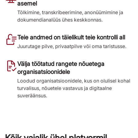
asemel
Tõlkimine, transkribeerimine, anonüümimine ja
dokumendianalüüs ühes keskkonnas.
Teie andmed on täielikult teie kontrolli all
Juurutage pilve, privaatpilve või oma taristusse.
Välja töötatud rangete nõuetega
organisatsioonidele
Loodud organisatsioonidele, kus on olulisel kohal
turvalisus, nõuetele vastavus ja digitaalne
suveräänsus.
Kõik vajalik ühel platvormil