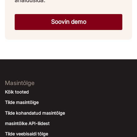
analüüsida.
Soovin demo
Masintõlge
Kõik tooted
Tilde masintõlge
Tilde kohandatud masintõlge
masintõlke API-liidest
Tilde veebisaidi tõlge