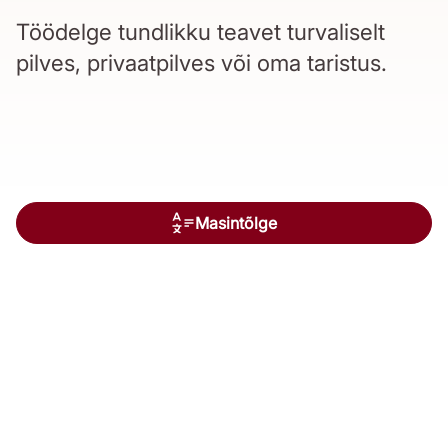
Töödelge tundlikku teavet turvaliselt
pilves, privaatpilves või oma taristus.
Masintõlge