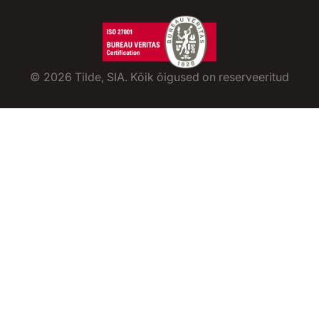
©
2026
Tilde, SIA. Kõik õigused on reserveeritud