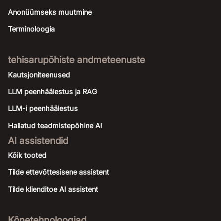
Anonüümseks muutmine
Terminoloogia
tehisarupõhiste andmeteenuste
Kautsjoniteenused
LLM peenhäälestus ja RAG
LLM-i peenhäälestus
Hallatud teadmistepõhine AI
AI assistendid
Kõik tooted
Tilde ettevõttesisene assistent
Tilde klienditoe AI assistent
Kõnetehnoloogiad