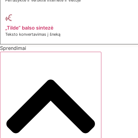
Perrašykite ir verskite internete ir vietoje
„Tilde“ balso sintezė
Teksto konvertavimas į šneką
Sprendimai