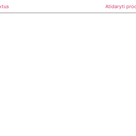
ktus
Atidaryti pro