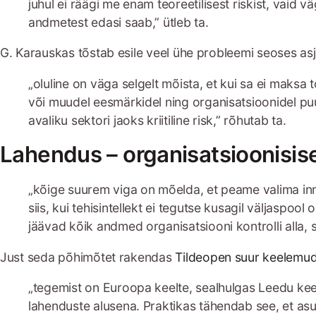
juhul ei räägi me enam teoreetilisest riskist, vaid 
andmetest edasi saab,” ütleb ta.
G. Karauskas tõstab esile veel ühe probleemi seoses asj
„oluline on väga selgelt mõista, et kui sa ei maks
või muudel eesmärkidel ning organisatsioonidel puud
avaliku sektori jaoks kriitiline risk,” rõhutab ta.
Lahendus – organisatsioonisis
„kõige suurem viga on mõelda, et peame valima inn
siis, kui tehisintellekt ei tegutse kusagil väljaspool
jäävad kõik andmed organisatsiooni kontrolli alla, s
Just seda põhimõtet rakendas
Tildeopen suur keelemud
„tegemist on Euroopa keelte, sealhulgas Leedu kee
lahenduste alusena. Praktikas tähendab see, et as