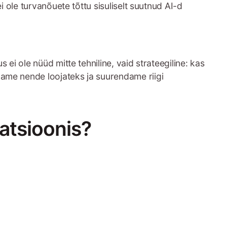
i ole turvanõuete tõttu sisuliselt suutnud AI-d
ei ole nüüd mitte tehniline, vaid strateegiline: kas
aame nende loojateks ja suurendame riigi
atsioonis?