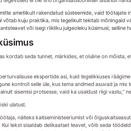
tegevused ei ole tihti organisatsioonilisel tasandil näht
 mitte ametlikult rakendatud süsteemide, vaid töötajate 
l võtab kuju praktika, mis tegelikult tekitab mõningaid v
ntsteavet või isegi riikliku julgeoleku küsimusi; selline ha
u küsimus
 kordab seda tunnet, märkides, et oluline on mõista, et s
küberturvalisuse ekspertide asi, kuid tegelikkuses räägi
une kontroll selle üle, kus tema andmed asuvad ja mis t
inult sisemisi protsesse, vaid ka usaldust riigi vastu,” 
ski ulatust.
töötaja, näiteks kaitseministeeriumist või õiguskaitseasu
. Kui tekst sisaldab delikaatset teavet, võib seda töödeld