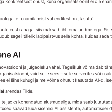
väga konkreetsest ohust, kuna organisatsioonil ei ole ena
aoluga, et enamik neist vahenditest on „tasuta”.
a toote eest rahaga, siis maksad tihti oma andmetega. Si
ub sageli täielik läbipaistvus selle kohta, kuidas seda 
ene AI
ovatsiooni ja julgeoleku vahel. Tegelikult võimaldab tä
 organisatsiooni, vaid selle sees – selle serverites või usa
ee ei lähe kuhugi ja me võime ohutult kasutada AI-d, iseg
el
arendas Tilde.
lte jaoks kohandatud alusmudeliga, mida saab juurutada
utused saavad luua sisemisi AI assistente, automatiseer