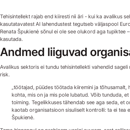
Tehisintellekt rajab end kiiresti nii äri - kui ka avalik
kasutatavatest AI lahendustest tegutseb väljaspool Euroo
Renata Špukienė sõnul ei ole see olukord aga tupiktee – 
kasutada.
Andmed liiguvad organisats
Avalikus sektoris ei tundu tehisintellekti vahendid sagel
risk.
„töötajad, püüdes töötada kiiremini ja tõhusamalt, 
kohta, mis on ja mis pole lubatud. Võib tunduda, et
toiming. Tegelikkuses tähendab see aga seda, et org
kaotab organisatsioon sisuliselt kontrolli: ta ei te
Špukienė.