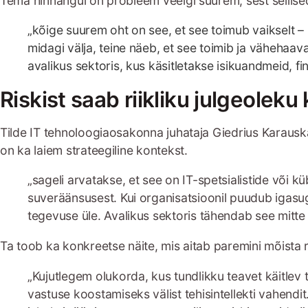
Tema hinnangul on probleem veelgi suurem, sest sellised 
„kõige suurem oht on see, et see toimub vaikselt –
midagi välja, teine näeb, et see toimib ja vähehaava
avalikus sektoris, kus käsitletakse isikuandmeid, fina
Riskist saab riikliku julgeolek
Tilde IT tehnoloogiaosakonna juhataja Giedrius Karauskas
on ka laiem strateegiline kontekst.
„sageli arvatakse, et see on IT-spetsialistide või 
suveräänsusest. Kui organisatsioonil puudub igasug
tegevuse üle. Avalikus sektoris tähendab see mitte a
Ta toob ka konkreetse näite, mis aitab paremini mõista ri
„Kujutlegem olukorda, kus tundlikku teavet käitlev 
vastuse koostamiseks välist tehisintellekti vahendit