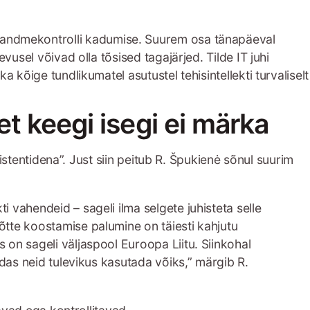
ski – andmekontrolli kadumise. Suurem osa tänapäeval
usel võivad olla tõsised tagajärjed. Tilde IT juhi
kõige tundlikumatel asutustel tehisintellekti turvaliselt
et keegi isegi ei märka
istentidena”. Just siin peitub R. Špukienė sõnul suurim
i vahendeid – sageli ilma selgete juhisteta selle
õtte koostamise palumine on täiesti kahjutu
 on sageli väljaspool Euroopa Liitu. Siinkohal
uidas neid tulevikus kasutada võiks,” märgib R.