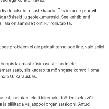
avad ega kontrollitavad.
individuaalsete otsuste kaudu. Üks inimene proovib
äga tõsiseid julgeolekumuresid. See kehtib eriti
ll ala on äärmiselt ohtlik,” rõhutab ta.
ee probleem ei ole pelgalt tehnoloogiline, vaid sellel
me hoopis laiemast küsimusest – andmete
emast saab, siis kaotab ta mõningase kontrolli oma
nendib G. Karauskas.
tusest, kasutab teksti kiiremaks töötlemiseks või
a ja säilitada väljaspool organisatsiooni. Antud