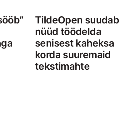
“sööb”
TildeOpen suudab
nüüd töödelda
aga
senisest kaheksa
korda suuremaid
tekstimahte