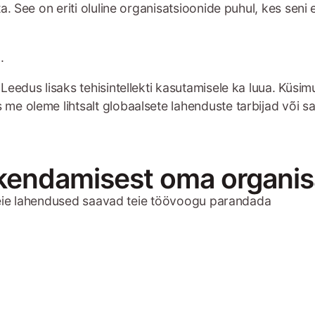
 See on eriti oluline organisatsioonide puhul, kes seni e
.
dus lisaks tehisintellekti kasutamisele ka luua. Küsimus 
e oleme lihtsalt globaalsete lahenduste tarbijad või s
akendamisest oma organis
eie lahendused saavad teie töövoogu parandada