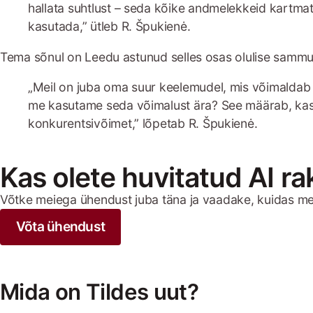
hallata suhtlust – seda kõike andmelekkeid kartmata.
kasutada,” ütleb R. Špukienė.
Tema sõnul on Leedu astunud selles osas olulise sammu
„Meil on juba oma suur keelemudel, mis võimaldab Lee
me kasutame seda võimalust ära? See määrab, kas m
konkurentsivõimet,” lõpetab R. Špukienė.
Kas olete huvitatud AI r
Võtke meiega ühendust juba täna ja vaadake, kuidas m
Võta ühendust
Mida on Tildes uut?