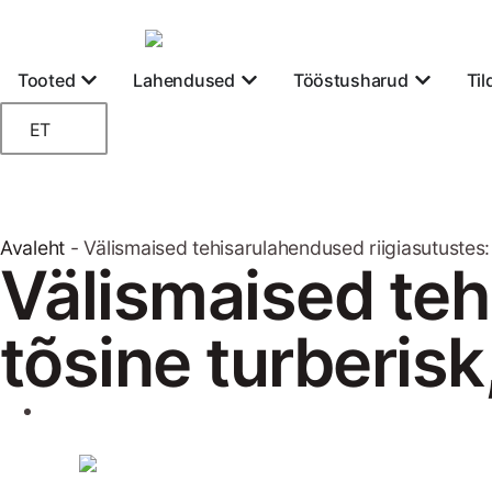
Tooted
Lahendused
Tööstusharud
Ti
ET
Avaleht
-
Välismaised tehisarulahendused riigiasutustes: 
Välismaised teh
tõsine turberisk