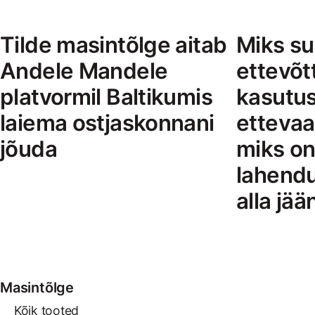
Tilde masintõlge aitab
Miks s
Andele Mandele
ettevõt
platvormil Baltikumis
kasutus
laiema ostjaskonnani
ettevaa
jõuda
miks on
lahendu
alla jä
Masintõlge
Kõik tooted