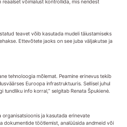
m reaalset võimalust kontrollida, mis nendest
sestatud teavet võib kasutada mudeli täiustamiseks
tehakse. Ettevõtete jaoks on see juba väljakutse ja
nane tehnoloogia mõlemat. Peamine erinevus tekib
ldusväärses Euroopa infrastruktuuris. Sellisel juhul
i tundliku info korral,” selgitab Renata Špukienė.
 organisatsioonis ja kasutada erinevate
ida dokumentide töötlemist, analüüsida andmeid või