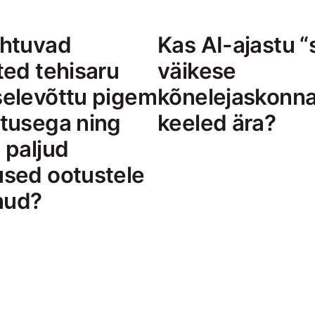
uhtuvad
Kas AI-ajastu 
ted tehisaru
väikese
elevõttu pigem
kõnelejaskonn
tusega ning
keeled ära?
 paljud
sed ootustele
änud?