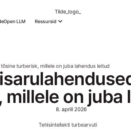
ldeOpen LLM
Ressursid
tõsine turberisk, millele on juba lahendus leitud
isarulahendused 
, millele on juba
8. aprill 2026