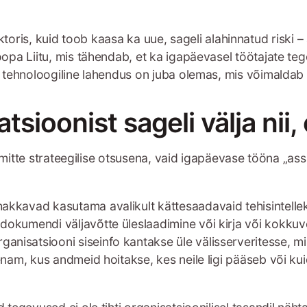
us sektoris, kuid toob kaasa ka uue, sageli alahinnatud ri
pa Liitu, mis tähendab, et ka igapäevasel töötajate tegev
tehnoloogiline lahendus on juba olemas, mis võimaldab ka 
ioonist sageli välja nii, 
i mitte strateegilise otsusena, vaid igapäevase tööna „ass
hakkavad kasutama avalikult kättesaadavaid tehisintellekt
 dokumendi väljavõtte üleslaadimine või kirja või kokkuv
anisatsiooni siseinfo kantakse üle välisserveritesse, mis
a enam, kus andmeid hoitakse, kes neile ligi pääseb või k