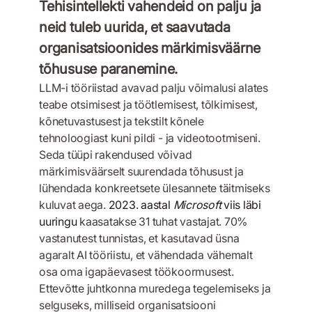
Tehisintellekti vahendeid on palju ja
neid tuleb uurida, et saavutada
organisatsioonides märkimisväärne
tõhususe paranemine.
LLM-i tööriistad avavad palju võimalusi alates
teabe otsimisest ja töötlemisest, tõlkimisest,
kõnetuvastusest ja tekstilt kõnele
tehnoloogiast kuni pildi - ja videotootmiseni.
Seda tüüpi rakendused võivad
märkimisväärselt suurendada tõhusust ja
lühendada konkreetsete ülesannete täitmiseks
kuluvat aega.
2023. aastal
Microsoft
viis läbi
uuringu
kaasatakse 31 tuhat vastajat. 70%
vastanutest tunnistas, et kasutavad üsna
agaralt AI tööriistu, et vähendada vähemalt
osa oma igapäevasest töökoormusest.
Ettevõtte juhtkonna muredega tegelemiseks ja
selguseks, milliseid organisatsiooni