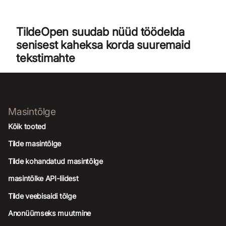
TildeOpen suudab nüüd töödelda
senisest kaheksa korda suuremaid
tekstimahte
Masintõlge
Kõik tooted
Tilde masintõlge
Tilde kohandatud masintõlge
masintõlke API-liidest
Tilde veebisaidi tõlge
Anonüümseks muutmine