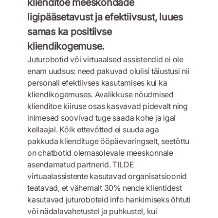
klienditoe meeskondade
ligipääsetavust ja efektiivsust, luues
samas ka positiivse
kliendikogemuse.
Juturobotid või virtuaalsed assistendid ei ole
enam uudsus: need pakuvad olulisi täiustusi nii
personali efektiivses kasutamises kui ka
kliendikogemuses. Avalikkuse nõudmised
klienditoe kiiruse osas kasvavad pidevalt ning
inimesed soovivad tuge saada kohe ja igal
kellaajal. Kõik ettevõtted ei suuda aga
pakkuda kliendituge ööpäevaringselt, seetõttu
on chatbotid olemasolevale meeskonnale
asendamatud partnerid. TILDE
virtuaalassistente kasutavad organisatsioonid
teatavad, et vähemalt 30% nende klientidest
kasutavad juturoboteid info hankimiseks õhtuti
või nädalavahetustel ja puhkustel, kui