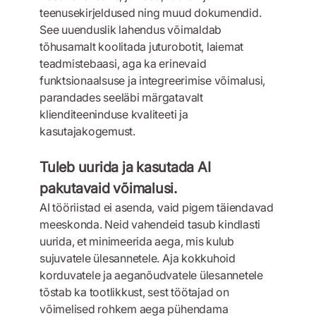
teenusekirjeldused ning muud dokumendid.
See uuenduslik lahendus võimaldab
tõhusamalt koolitada juturobotit, laiemat
teadmistebaasi, aga ka erinevaid
funktsionaalsuse ja integreerimise võimalusi,
parandades seeläbi märgatavalt
klienditeeninduse kvaliteeti ja
kasutajakogemust.
Tuleb uurida ja kasutada AI
pakutavaid võimalusi.
AI tööriistad ei asenda, vaid pigem täiendavad
meeskonda. Neid vahendeid tasub kindlasti
uurida, et minimeerida aega, mis kulub
sujuvatele ülesannetele. Aja kokkuhoid
korduvatele ja aeganõudvatele ülesannetele
tõstab ka tootlikkust, sest töötajad on
võimelised rohkem aega pühendama