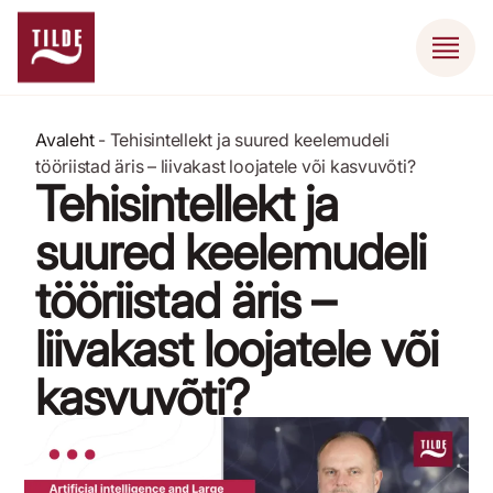
Avaleht
-
Tehisintellekt ja suured keelemudeli
tööriistad äris – liivakast loojatele või kasvuvõti?
Tehisintellekt ja
suured keelemudeli
tööriistad äris –
liivakast loojatele või
kasvuvõti?
10. aprill 2024