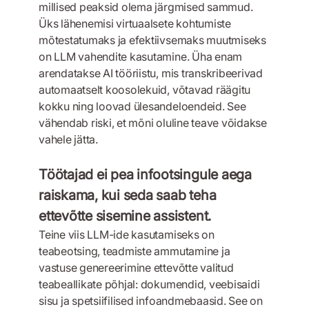
millised peaksid olema järgmised sammud.
Üks lähenemisi virtuaalsete kohtumiste
mõtestatumaks ja efektiivsemaks muutmiseks
on LLM vahendite kasutamine. Üha enam
arendatakse AI tööriistu, mis transkribeerivad
automaatselt koosolekuid, võtavad räägitu
kokku ning loovad ülesandeloendeid. See
vähendab riski, et mõni oluline teave võidakse
vahele jätta.
Töötajad ei pea infootsingule aega
raiskama, kui seda saab teha
ettevõtte sisemine assistent.
Teine viis LLM-ide kasutamiseks on
teabeotsing, teadmiste ammutamine ja
vastuse genereerimine ettevõtte valitud
teabeallikate põhjal: dokumendid, veebisaidi
sisu ja spetsiifilised infoandmebaasid. See on