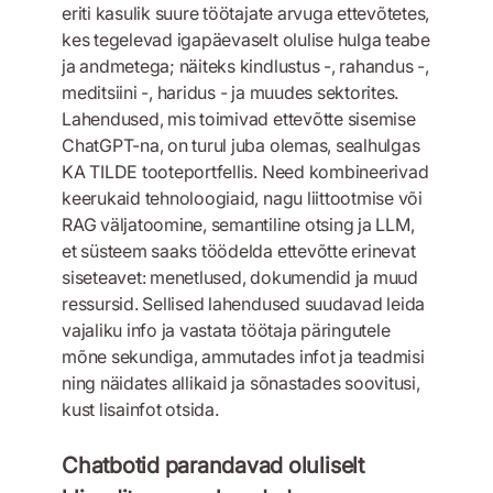
eriti kasulik suure töötajate arvuga ettevõtetes,
kes tegelevad igapäevaselt olulise hulga teabe
ja andmetega; näiteks kindlustus -, rahandus -,
meditsiini -, haridus - ja muudes sektorites.
Lahendused, mis toimivad ettevõtte sisemise
ChatGPT-na, on turul juba olemas, sealhulgas
KA TILDE tooteportfellis. Need kombineerivad
keerukaid tehnoloogiaid, nagu liittootmise või
RAG väljatoomine, semantiline otsing ja LLM,
et süsteem saaks töödelda ettevõtte erinevat
siseteavet: menetlused, dokumendid ja muud
ressursid. Sellised lahendused suudavad leida
vajaliku info ja vastata töötaja päringutele
mõne sekundiga, ammutades infot ja teadmisi
ning näidates allikaid ja sõnastades soovitusi,
kust lisainfot otsida.
Chatbotid parandavad oluliselt