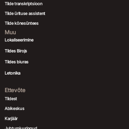
Tilde transkriptsioon
Tilde ürituse assistent
Tilde kõnesüntees
Muu
Lokaliseerimine
Tildes Birojs
Tildes biuras
Letonika
Ettevõte
Tildest
Abikeskus
Karjäär
Juhtumiuuringud