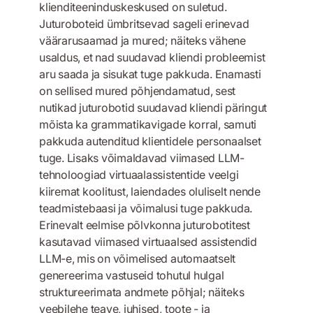
klienditeeninduskeskused on suletud.
Juturoboteid ümbritsevad sageli erinevad
väärarusaamad ja mured; näiteks vähene
usaldus, et nad suudavad kliendi probleemist
aru saada ja sisukat tuge pakkuda. Enamasti
on sellised mured põhjendamatud, sest
nutikad juturobotid suudavad kliendi päringut
mõista ka grammatikavigade korral, samuti
pakkuda autenditud klientidele personaalset
tuge. Lisaks võimaldavad viimased LLM-
tehnoloogiad virtuaalassistentide veelgi
kiiremat koolitust, laiendades oluliselt nende
teadmistebaasi ja võimalusi tuge pakkuda.
Erinevalt eelmise põlvkonna juturobotitest
kasutavad viimased virtuaalsed assistendid
LLM-e, mis on võimelised automaatselt
genereerima vastuseid tohutul hulgal
struktureerimata andmete põhjal; näiteks
veebilehe teave, juhised, toote - ja