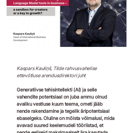
Kaspars Kauliņš, Tilde rahvusvahelise
ettevõtluse arendusdirektori juht
Generatiivse tehisintellekti (AI) ja selle
vahendite potentsiaal on juba ammu olnud
avaliku vestluse kuum teema, ometi jääb
nende rakendamine ja tegelik äripotentsiaal
ebaselgeks. Oluline on mõista võimalusi, mida
avavad suured keelemudeli tööriistad, et
nende eeliseid maksimaalselt ära kasutada.