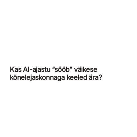
Kas AI-ajastu “sööb” väikese
kõnelejaskonnaga keeled ära?