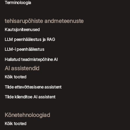
Terminoloogia
tehisarupõhiste andmeteenuste
Kautsjoniteenused
LLM peenhäälestus ja RAG
LLM-i peenhäälestus
Hallatud teadmistepõhine AI
AI assistendid
Kõik tooted
Tilde ettevõttesisene assistent
Tilde klienditoe AI assistent
Kõnetehnoloogiad
Kõik tooted