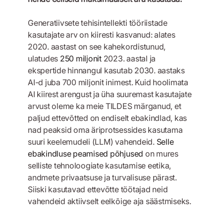
Generatiivsete tehisintellekti tööriistade
kasutajate arv on kiiresti kasvanud: alates
2020. aastast on see kahekordistunud,
ulatudes
250 miljonit
2023. aastal ja
ekspertide hinnangul kasutab 2030. aastaks
AI-d juba 700 miljonit inimest. Kuid hoolimata
AI kiirest arengust ja üha suuremast kasutajate
arvust oleme ka meie TILDES märganud, et
paljud ettevõtted on endiselt ebakindlad, kas
nad peaksid oma äriprotsessides kasutama
suuri keelemudeli (LLM) vahendeid.
Selle
ebakindluse peamised põhjused
on mures
selliste tehnoloogiate kasutamise eetika,
andmete privaatsuse ja turvalisuse pärast.
Siiski kasutavad ettevõtte töötajad neid
vahendeid aktiivselt eelkõige aja säästmiseks.