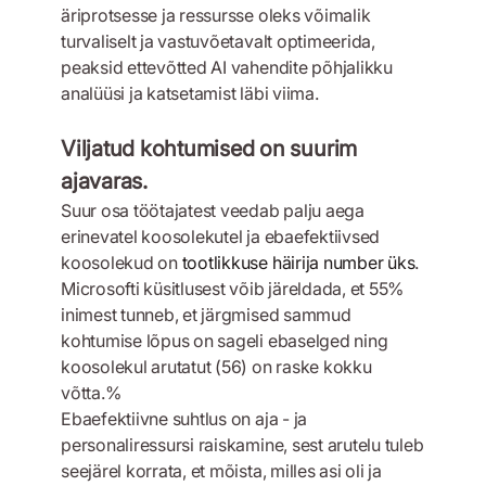
äriprotsesse ja ressursse oleks võimalik
turvaliselt ja vastuvõetavalt optimeerida,
peaksid ettevõtted AI vahendite põhjalikku
analüüsi ja katsetamist läbi viima.
Viljatud kohtumised on suurim
ajavaras.
Suur osa töötajatest veedab palju aega
erinevatel koosolekutel ja ebaefektiivsed
koosolekud on
tootlikkuse häirija number üks
.
Microsofti küsitlusest võib järeldada, et 55%
inimest tunneb, et järgmised sammud
kohtumise lõpus on sageli ebaselged ning
koosolekul arutatut (56) on raske kokku
võtta.%
Ebaefektiivne suhtlus on aja - ja
personaliressursi raiskamine, sest arutelu tuleb
seejärel korrata, et mõista, milles asi oli ja