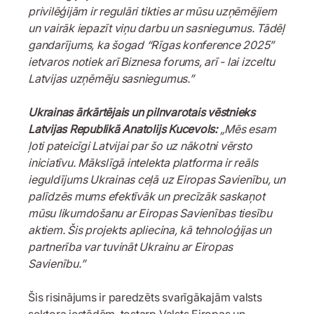
privilēģijām ir regulāri tikties ar mūsu uzņēmējiem
un vairāk iepazīt viņu darbu un sasniegumus. Tādēļ
gandarījums, ka šogad “Rīgas konference 2025”
ietvaros notiek arī Biznesa forums, arī - lai izceltu
Latvijas uzņēmēju sasniegumus.”
Ukrainas ārkārtējais un pilnvarotais vēstnieks
Latvijas Republikā Anatolijs Kucevols:
„Mēs esam
ļoti pateicīgi Latvijai par šo uz nākotni vērsto
iniciatīvu. Mākslīgā intelekta platforma ir reāls
ieguldījums Ukrainas ceļā uz Eiropas Savienību, un
palīdzēs mums efektīvāk un precīzāk saskaņot
mūsu likumdošanu ar Eiropas Savienības tiesību
aktiem. Šis projekts apliecina, kā tehnoloģijas un
partnerība var tuvināt Ukrainu ar Eiropas
Savienību.”
Šis risinājums ir paredzēts svarīgākajām valsts
sektora iestādēm, tostarp Valsts Eiropas un