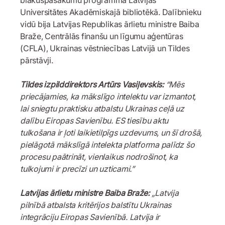
Universitātes Akadēmiskajā bibliotēkā. Dalībnieku
vidū bija Latvijas Republikas ārlietu ministre Baiba
Braže, Centrālās finanšu un līgumu aģentūras
(CFLA), Ukrainas vēstniecības Latvijā un Tildes
pārstāvji.
Tildes izpilddirektors Artūrs Vasiļevskis:
“Mēs
priecājamies, ka mākslīgo intelektu var izmantot,
lai sniegtu praktisku atbalstu Ukrainas ceļā uz
dalību Eiropas Savienību. ES tiesību aktu
tulkošana ir ļoti laikietilpīgs uzdevums, un šī drošā,
pielāgotā mākslīgā intelekta platforma palīdz šo
procesu paātrināt, vienlaikus nodrošinot, ka
tulkojumi ir precīzi un uzticami.”
Latvijas ārlietu ministre Baiba Braže:
„Latvija
pilnībā atbalsta kritērijos balstītu Ukrainas
integrāciju Eiropas Savienībā. Latvija ir