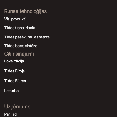
Runas tehnoloģijas
Visi produkti
Tildes transkripcija
Tildes pasākumu asistents
Tildes balss sintēze
Citi risinājumi
Lokalizācija
Tildes Birojs
Tildes Biuras
Letonika
Uzņēmums
Par Tildi