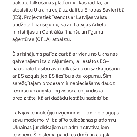
balstīto tulkošanas platformu, kas radīta, lai
atbalstītu Ukrainu ceļā uz dalību Eiropas Savienībā
(ES). Projekts tiek īstenots ar Latvijas valsts
budžeta finansējumu, kā arī Latvijas Ārlietu
ministrijas un Centrālās finanšu un līgumu
aģentūras (CFLA) atbalstu.
Šis risinājums palīdz darbā ar vienu no Ukrainas
galvenajiem izaicinājumiem, lai iestātos ES –
nacionālo tiesību aktu tulkošanu un saskaņošanu
ar ES acquis jeb ES tiesību aktu kopumu. Šim
sarežģītajam procesam ir nepieciešams daudz
resursu un augsta lingvistiskā un juridiskā
precizitāte, kā arī dažādu iestāžu sadarbība.
Latvijas tehnoloģiju uzņēmums Tilde ir pielāgojis
savu moderno MI balstīto tulkošanas platformu
Ukrainas juridiskajiem un administratīvajiem
tekstiem. Šī sistēma palīdzēs droši un augstā