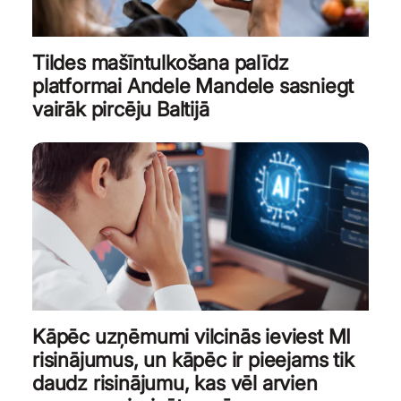
Tildes mašīntulkošana palīdz
platformai Andele Mandele sasniegt
vairāk pircēju Baltijā
Kāpēc uzņēmumi vilcinās ieviest MI
risinājumus, un kāpēc ir pieejams tik
daudz risinājumu, kas vēl arvien