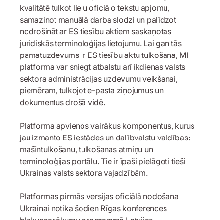
kvalitātē tulkot lielu oficiālo tekstu apjomu,
samazinot manuālā darba slodzi un palīdzot
nodrošināt ar ES tiesību aktiem saskaņotas
juridiskās terminoloģijas lietojumu. Lai gan tās
pamatuzdevums ir ES tiesību aktu tulkošana, MI
platforma var sniegt atbalstu arī ikdienas valsts
sektora administrācijas uzdevumu veikšanai,
piemēram, tulkojot e-pasta ziņojumus un
dokumentus drošā vidē.
Platforma apvienos vairākus komponentus, kurus
jau izmanto ES iestādes un dalībvalstu valdības:
mašīntulkošanu, tulkošanas atmiņu un
terminoloģijas portālu. Tie ir īpaši pielāgoti tieši
Ukrainas valsts sektora vajadzībām.
Platformas pirmās versijas oficiālā nodošana
Ukrainai notika šodien Rīgas konferences
blakuspasākumu programmā Latvijas