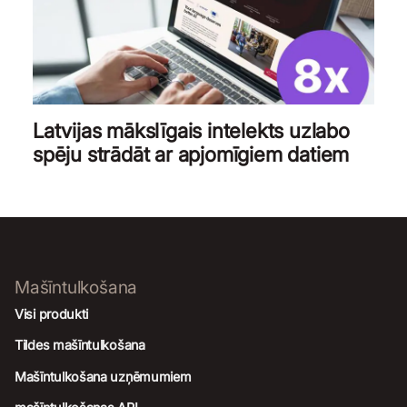
Latvijas mākslīgais intelekts uzlabo
spēju strādāt ar apjomīgiem datiem
Mašīntulkošana
Visi produkti
Tildes mašīntulkošana
Mašīntulkošana uzņēmumiem