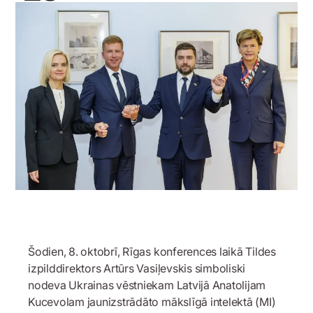
8 Oktobris, 2025
Šodien, 8. oktobrī, Rīgas konferences laikā Tildes
izpilddirektors Artūrs Vasiļevskis simboliski
nodeva Ukrainas vēstniekam Latvijā Anatolijam
Kucevolam jaunizstrādāto mākslīgā intelektā (MI)