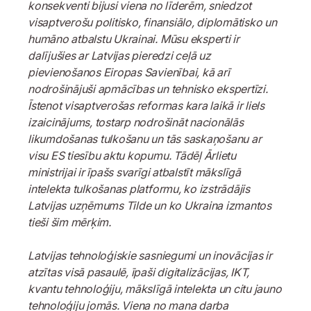
konsekventi bijusi viena no līderēm, sniedzot
visaptverošu politisko, finansiālo, diplomātisko un
humāno atbalstu Ukrainai. Mūsu eksperti ir
dalījušies ar Latvijas pieredzi ceļā uz
pievienošanos Eiropas Savienībai, kā arī
nodrošinājuši apmācības un tehnisko ekspertīzi.
Īstenot visaptverošas reformas kara laikā ir liels
izaicinājums, tostarp nodrošināt nacionālās
likumdošanas tulkošanu un tās saskaņošanu ar
visu ES tiesību aktu kopumu. Tādēļ Ārlietu
ministrijai ir īpašs svarīgi atbalstīt mākslīgā
intelekta tulkošanas platformu, ko izstrādājis
Latvijas uzņēmums Tilde un ko Ukraina izmantos
tieši šim mērķim.
Latvijas tehnoloģiskie sasniegumi un inovācijas ir
atzītas visā pasaulē, īpaši digitalizācijas, IKT,
kvantu tehnoloģiju, mākslīgā intelekta un citu jauno
tehnoloģiju jomās. Viena no mana darba