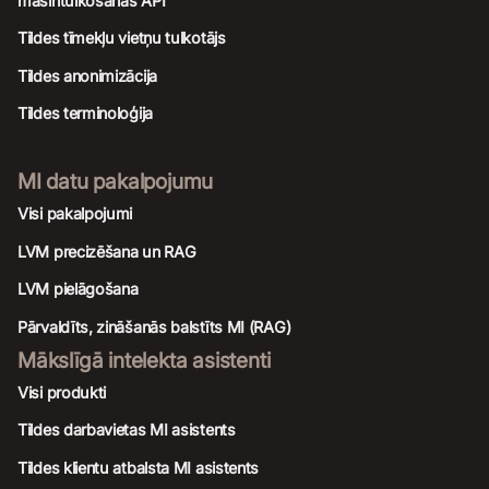
mašīntulkošanas API
Tildes tīmekļu vietņu tulkotājs
Tildes anonimizācija
Tildes terminoloģija
MI datu pakalpojumu
Visi pakalpojumi
LVM precizēšana un RAG
LVM pielāgošana
Pārvaldīts, zināšanās balstīts MI (RAG)
Mākslīgā intelekta asistenti
Visi produkti
Tildes darbavietas MI asistents
Tildes klientu atbalsta MI asistents