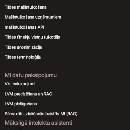
Tildes mašīntulkošana
Mašīntulkošana uzņēmumiem
mašīntulkošanas API
Tildes tīmekļu vietņu tulkotājs
Tildes anonimizācija
Tildes terminoloģija
MI datu pakalpojumu
Visi pakalpojumi
LVM precizēšana un RAG
LVM pielāgošana
Pārvaldīts, zināšanās balstīts MI (RAG)
Mākslīgā intelekta asistenti