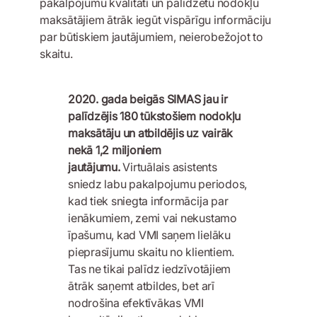
pakalpojumu kvalitāti un palīdzētu nodokļu
maksātājiem ātrāk iegūt vispārīgu informāciju
par būtiskiem jautājumiem, neierobežojot to
skaitu.
2020. gada beigās SIMAS jau ir
palīdzējis 180 tūkstošiem nodokļu
maksātāju un atbildējis uz vairāk
nekā 1,2 miljoniem
jautājumu.
Virtuālais asistents
sniedz labu pakalpojumu periodos,
kad tiek sniegta informācija par
ienākumiem, zemi vai nekustamo
īpašumu, kad VMI saņem lielāku
pieprasījumu skaitu no klientiem.
Tas ne tikai palīdz iedzīvotājiem
ātrāk saņemt atbildes, bet arī
nodrošina efektīvākas VMI