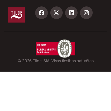
©
2026
Tilde, SIA. Visas tiesības paturētas