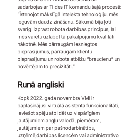
sadarbojas ar Tildes IT komandu šajā procesā:
“Īstenojot mākslīgā intelekta tehnoloģiju, mēs
ieguvām daudz zināšanu. Sākumā bija ļoti
svarīgi izprast robota darbības principus, lai
mēs varētu uzlabot tā pakalpojumu kvalitāti
nākotnē. Mēs pārraugām iesniegtos
pieprasījumus, pārraugām klientu
pieprasījumu un robota atbilžu “braucienu” un
novērtējam to precizitāti.”
Runā angliski
Kopš 2022. gada novembra VMI ir
paplašinājusi virtuālā asistenta funkcionalitāti,
ieviešot spēju atbildēt uz vispārīgiem
jautājumiem angļu valodā, piemēram,
jautājumiem par pašnodarbinātību,
uzņēmējdarbības licencēm vai administratīvo