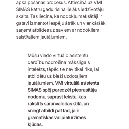
apkalpošanas procesus. Attiecībā uz VMI
SIMAS katru gadu risina lielāks iedzīvotāju
skaits. Tas liecina, ka nodokļu maksātāji ir
gatavi izmantot iespēju ātrāk un vienkāršāk
saņemt atbildes uz saviem ar nodokļiem
saistītajiem jautājumiem.
Mūsu viedo virtuālo asistentu
darbību nodrošina mākslīgais
intelekts, tāpēc tie nav tikai rīks, lai
atbildētu uz bieži uzdotajiem
jautājumiem.
VMI virtuālā asistenta
SIMAS spēj paredzēt pieprasītāja
nodomu, saprast tekstu, kas
rakstīts sarunvalodas stilā, un
sniegt atbildi pat tad, ja ir
gramatiskas vai pieturzīmes
kļūdas.