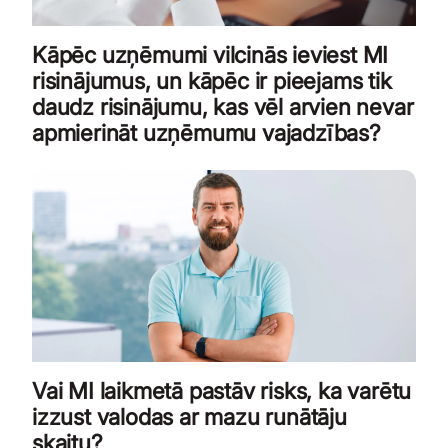
Kāpēc uzņēmumi vilcinās ieviest MI
risinājumus, un kāpēc ir pieejams tik
daudz risinājumu, kas vēl arvien nevar
apmierināt uzņēmumu vajadzības?
Vai MI laikmetā pastāv risks, ka varētu
izzust valodas ar mazu runātāju
skaitu?