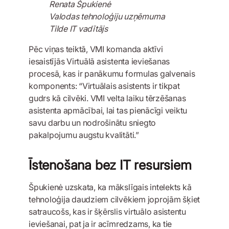
Renata Špukienė
Valodas tehnoloģiju uzņēmuma
Tilde IT vadītājs
Pēc viņas teiktā, VMI komanda aktīvi
iesaistījās Virtuālā asistenta ieviešanas
procesā, kas ir panākumu formulas galvenais
komponents: “Virtuālais asistents ir tikpat
gudrs kā cilvēki. VMI velta laiku tērzēšanas
asistenta apmācībai, lai tas pienācīgi veiktu
savu darbu un nodrošinātu sniegto
pakalpojumu augstu kvalitāti.”
Īstenošana bez IT resursiem
Špukienė uzskata, ka mākslīgais intelekts kā
tehnoloģija daudziem cilvēkiem joprojām šķiet
satraucošs, kas ir šķērslis virtuālo asistentu
ieviešanai, pat ja ir acīmredzams, ka tie