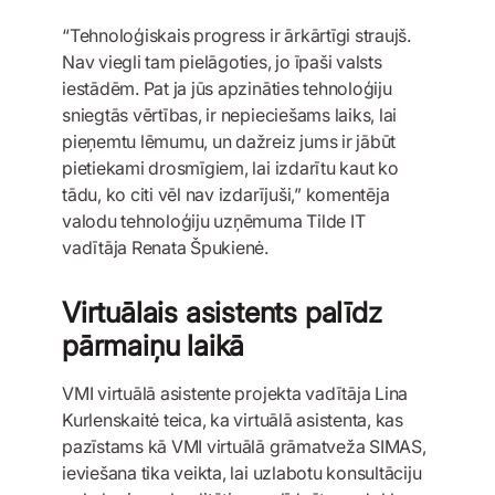
“Tehnoloģiskais progress ir ārkārtīgi straujš.
Nav viegli tam pielāgoties, jo īpaši valsts
iestādēm. Pat ja jūs apzināties tehnoloģiju
sniegtās vērtības, ir nepieciešams laiks, lai
pieņemtu lēmumu, un dažreiz jums ir jābūt
pietiekami drosmīgiem, lai izdarītu kaut ko
tādu, ko citi vēl nav izdarījuši,” komentēja
valodu tehnoloģiju uzņēmuma Tilde IT
vadītāja Renata Špukienė.
Virtuālais asistents palīdz
pārmaiņu laikā
VMI virtuālā asistente projekta vadītāja Lina
Kurlenskaitė teica, ka virtuālā asistenta, kas
pazīstams kā VMI virtuālā grāmatveža SIMAS,
ieviešana tika veikta, lai uzlabotu konsultāciju