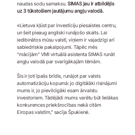
naudas sodu samaksu.
SIMAS jau ir atbildējis
uz 3 tūkstošiem jautājumu angļu valodā.
«Lietuva kļūst par investīciju piesaistes centru,
un šeit pieaug angliski runājošo skaits. Lai
iedibinātos mūsu valstī, viņiem ir vajadzīgi arī
sabiedriskie pakalpojumi. Tāpēc mēs
“mācījām” VMI virtuālā asistenta SIMAS runāt
angļu valodā par svarīgākajām tēmām.
Šis ir ļoti īpašs brīdis, runājot par valsts
automatizāciju kopumā: jo digitālāki risinājumi
mums ir, jo pievilcīgāki esam ārvalstu
investoriem. Tādējādi mums varētu būt lielākas
konkurences priekšrocības nekā citām
Eiropas valstīm,” sacīja Špukienė.