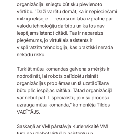
organizācijai sniegtu būtisku pievienoto
vērtību. “Daži varētu domāt, ka ir nepieciešami
milzīgi iekšējie IT resursi un laba izpratne par
valodu tehnoloģiju darbību un ka tos nav
iespējams īstenot citādi. Tas ir nepareizs
pieņēmums, jo virtuālais asistents ir
vispāratzīta tehnoloģija, kas praktiski nerada
nekādu risku.
Turklāt mūsu komandas galvenais mērķis ir
nodrošināt, lai robots palīdzētu risināt
organizācijas problēmas un tā uzstādīšana
būtu pēc iespējas raitāka. Tātad organizācijā
var nebūt pat IT speciālistu, jo visu procesu
uzrauga mūsu komanda,” komentēja Tildes
VADĪTĀJS.
Saskaņā ar VMI pārstāvja Kurlenskaitė VMI
turpina uzlabot virtuālo asistentu un