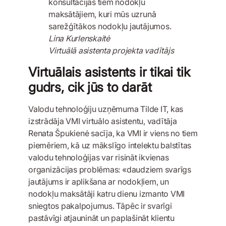
konsultācijas tiem nodokļu
maksātājiem, kuri mūs uzrunā
sarežģītākos nodokļu jautājumos.
Lina Kurlenskaitė
Virtuālā asistenta projekta vadītājs
Virtuālais asistents ir tikai tik
gudrs, cik jūs to darāt
Valodu tehnoloģiju uzņēmuma Tilde IT, kas
izstrādāja VMI virtuālo asistentu, vadītāja
Renata Špukienė sacīja, ka VMI ir viens no tiem
piemēriem, kā uz mākslīgo intelektu balstītas
valodu tehnoloģijas var risināt ikvienas
organizācijas problēmas: «daudziem svarīgs
jautājums ir aplikšana ar nodokļiem, un
nodokļu maksātāji katru dienu izmanto VMI
sniegtos pakalpojumus. Tāpēc ir svarīgi
pastāvīgi atjaunināt un paplašināt klientu