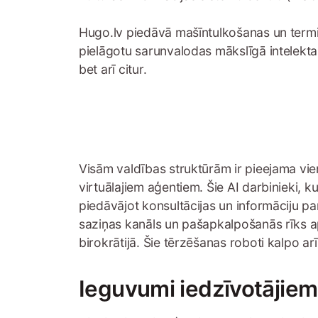
Hugo.lv piedāvā mašīntulkošanas un termino
pielāgotu sarunvalodas mākslīgā intelekta a
bet arī citur.
Visām valdības struktūrām ir pieejama vien
virtuālajiem aģentiem. Šie AI darbinieki, 
piedāvājot konsultācijas un informāciju pa
saziņas kanāls un pašapkalpošanās rīks ap
birokrātijā. Šie tērzēšanas roboti kalpo arī
Ieguvumi iedzīvotājiem