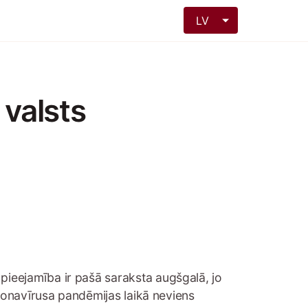
LV
 valsts
ieejamība ir pašā saraksta augšgalā, jo
oronavīrusa pandēmijas laikā neviens