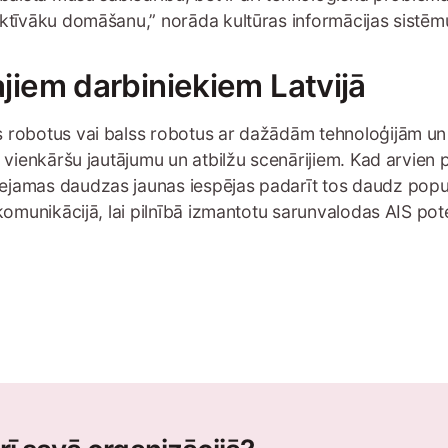
ektīvāku domāšanu,” norāda kultūras informācijas sistēmu
lajiem darbiniekiem Latvijā
 robotus vai balss robotus ar dažādām tehnoloģijām un d
r vienkāršu jautājumu un atbilžu scenārijiem. Kad arvien
jamas daudzas jaunas iespējas padarīt tos daudz populā
 komunikācijā, lai pilnībā izmantotu sarunvalodas AIS pot