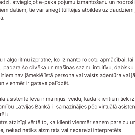
ieredzi, atvieglojot e-pakalpojumu izmantošanu un nodroši
jiem datiem, tie var sniegt tūlītējas atbildes uz daudziem
ā.
 algoritmu izpratne, ko izmanto robotu apmācībai, lai ļ
 padara šo cilvēka un mašīnas saziņu intuitīvu, dabisku 
o viņiem nav jāmeklē īstā persona vai valsts aģentūra vai j
 un vienmēr ir gatavs palīdzēt.
ālā asistente Ieva ir mainījusi veidu, kādā klientiem tiek
amību Latvijas Bankā ir samazinājies pēc virtuālā asistent
tēlu
entrs atzinīgi vērtē to, ka klienti vienmēr saņem pareizu u
, nekad netiks aizmirsts vai nepareizi interpretēts