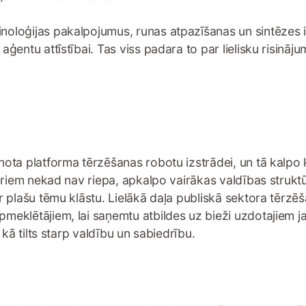
loģijas pakalpojumus, runas atpazīšanas un sintēzes inte
ģentu attīstībai. Tas viss padara to par lielisku risināju
ota platforma tērzēšanas robotu izstrādei, un tā kalpo 
kuriem nekad nav riepa, apkalpo vairākas valdības struktū
r plašu tēmu klāstu. Lielākā daļa publiskā sektora tērzēš
meklētājiem, lai saņemtu atbildes uz bieži uzdotajiem j
 kā tilts starp valdību un sabiedrību.