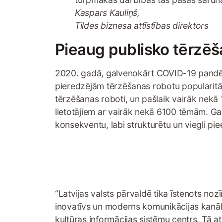
Kaspars Kauliņš,
Tildes biznesa attīstības direktors
Pieaug publisko tērzēš
2020. gadā, galvenokārt COVID-19 pandēmi
pieredzējām tērzēšanas robotu popularitā
tērzēšanas roboti, un pašlaik vairāk nekā 
lietotājiem ar vairāk nekā 6100 tēmām. Gan
konsekventu, labi strukturētu un viegli pi
“Latvijas valsts pārvaldē tika īstenots no
inovatīvs un moderns komunikācijas kanāls 
kultūras informācijas sistēmu centrs. Tā a