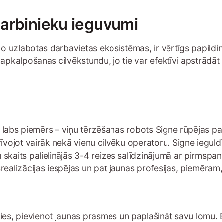
darbinieku ieguvumi
ļa no uzlabotas darbavietas ekosistēmas, ir vērtīgs papi
apkalpošanas cilvēkstundu, jo tie var efektīvi apstrādāt l
s ir labs piemērs – viņu tērzēšanas robots Signe rūpējas 
brīvojot vairāk nekā vienu cilvēku operatoru. Signe ieg
 skaits palielinājās 3-4 reizes salīdzinājumā ar pirmspa
realizācijas iespējas un pat jaunas profesijas, piemēram, 
ēties, pievienot jaunas prasmes un paplašināt savu lomu.