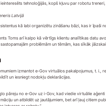
ieinteresēts tehnoloģijās, kopš kļuvu par robotu treneri,
eneris Latvijā
asistentus kā labi organizētu zināšanu bāzi, kas ir īpaši
s Toms arī kalpo kā vērtīgs klientu analītikas datu avot
k sastopamajām problēmām un tēmām, kas sīkāk jāizskaid
m
ņēmumiem izmantot e-Gov virtuālos pakalpojumus, t. i., 
ildīt un iesniegt nodokļu deklarācijas.
glo pāreju no e-Gov uz i-Gov, kad viedie virtuālie aģenti 
rmāciju un atbildēt uz jautājumiem, bet arī ļauj citiem p
s ietvaros ar robotu,”