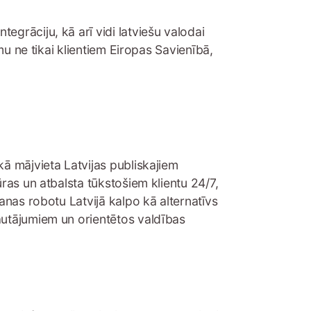
grāciju, kā arī vidi latviešu valodai
mu ne tikai klientiem Eiropas Savienībā,
kā mājvieta Latvijas publiskajiem
ras un atbalsta tūkstošiem klientu 24/7,
anas robotu Latvijā kalpo kā alternatīvs
autājumiem un orientētos valdības