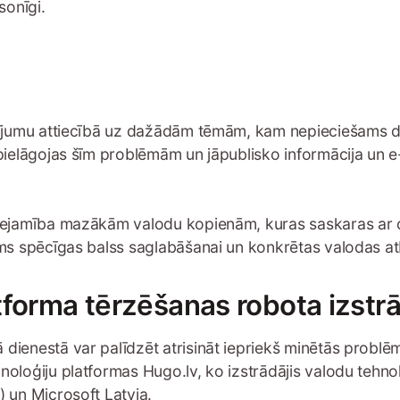
sonīgi.
asījumu attiecībā uz dažādām tēmām, kam nepieciešams da
āpielāgojas šīm problēmām un jāpublisko informācija un e
ieejamība mazākām valodu kopienām, kuras saskaras ar di
ums spēcīgas balss saglabāšanai un konkrētas valodas atb
tforma tērzēšanas robota izstr
dienestā var palīdzēt atrisināt iepriekš minētās problēm
hnoloģiju platformas Hugo.lv, ko izstrādājis valodu tehn
) un Microsoft Latvia.