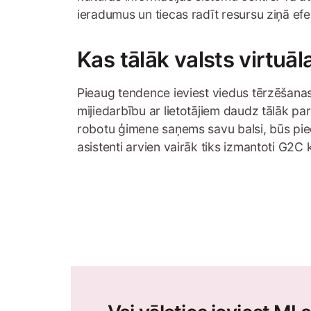
ieradumus un tiecas radīt resursu ziņā ef
Kas tālāk valsts virtuā
Pieaug tendence ieviest viedus tērzēšanas
mijiedarbību ar lietotājiem daudz tālāk pa
robotu ģimene saņems savu balsi, būs piee
asistenti arvien vairāk tiks izmantoti G2C