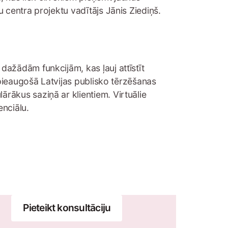
 centra projektu vadītājs Jānis Ziediņš.
ažādām funkcijām, kas ļauj attīstīt
 pieaugošā Latvijas publisko tērzēšanas
rākus saziņā ar klientiem. Virtuālie
enciālu.
Pieteikt konsultāciju