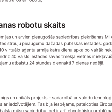
anas robotu skaits
jas un arvien pieaugošās sabiedrības piekrišanas MI d
tes strauju pieaugumu dažādās publiskās iestādēs: gad
10 virtuālo aģentu armija katru dienu apkalpo vairāk nek
drīz 40 valsts iestādes savās tīmekļa vietnēs ir iekļāvu
eejamu atbalstu 24 stundas diennaktī 7 dienas nedēļā.
zīmīgs un unikāls projekts – sadarbībā ar valodu tehnolo
ar iedzīvotājiem. Tas bija iespējams, pateicoties Eirop
tbalsta mūsu sabiedrību, bet ir arī tehnoloģiska problēma