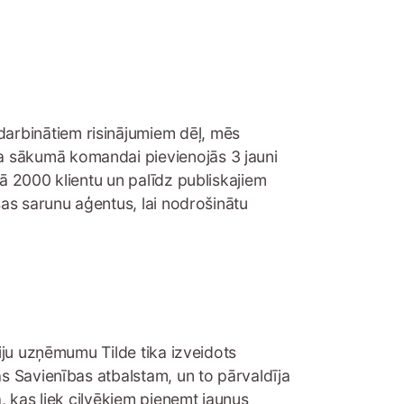
arbinātiem risinājumiem dēļ, mēs
a sākumā komandai pievienojās 3 jauni
ā 2000 klientu un palīdz publiskajiem
šas sarunu aģentus, lai nodrošinātu
ģiju uzņēmumu Tilde tika izveidots
as Savienības atbalstam, un to pārvaldīja
, kas liek cilvēkiem pieņemt jaunus