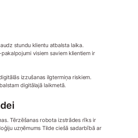
udz stundu klientu atbalsta laika.
-pakalpojumi visiem saviem klientiem ir
gitālās izzušanas ilgtermiņa riskiem.
alstam digitālajā laikmetā.
ādei
as. Tērzēšanas robota izstrādes rīks ir
oloģiju uzņēmums Tilde ciešā sadarbībā ar