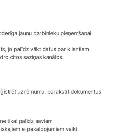
 noderīga jaunu darbinieku pieņemšanai
s, jo palīdz vākt datus par klientiem
ro citos saziņas kanālos.
reģistrēt uzņēmumu, parakstīt dokumentus
ne tikai palīdz saviem
ubliskajiem e-pakalpojumiem veikt