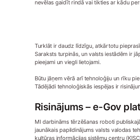
nevēlas gaidīt rindā vai tikties ar kādu per
Turklāt ir daudz līdzīgu, atkārtotu piepr
Saraksts turpinās, un valsts iestādēm ir j
pieejami un viegli lietojami.
Būtu jāņem vērā arī tehnoloģiju un rīku p
Tādējādi tehnoloģiskās iespējas ir risināj
Risinājums – e-Gov pla
MI darbināms tērzēšanas roboti publiskajā 
jaunākais papildinājums valsts valodas te
kultūras informācijas sistēmu centru (KISC