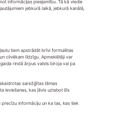
not informācijas pieejamību. Tā kā viedie
 jautājumiem jebkurā laikā, jebkurā kanālā,
autu tiem apstrādāt brīvi formulētas
un cilvēkam līdzīgu. Apmeklētāji var
āgaida rindā ārpus valsts biroja vai pa
 izskaidrotas sarežģītas tēmas
a ieviešanas, kas ļāvis uzlabot šīs
n precīzu informāciju un ka tas, kas tiek