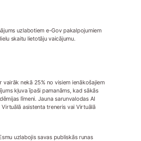
ldinājums uzlabotiem e-Gov pakalpojumiem
ielu skaitu lietotāju vaicājumu.
par vairāk nekā 25% no visiem ienākošajiem
uldījums kļuva īpaši pamanāms, kad sākās
ndēmijas līmeni. Jauna sarunvalodas AI
Virtuālā asistenta treneris vai Virtuālā
 Esmu uzlabojis savas publiskās runas