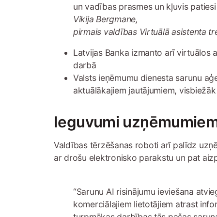
un vadības prasmes un kļuvis patiesi 
Vikija Bergmane,
pirmais valdības Virtuālā asistenta tr
Latvijas Banka izmanto arī virtuālos 
darbā
Valsts ieņēmumu dienesta sarunu aģent
aktuālākajiem jautājumiem, visbiežā
Ieguvumi uzņēmumie
Valdības tērzēšanas roboti arī palīdz uz
ar drošu elektronisko parakstu un pat aizp
“Sarunu AI risinājumu ieviešana atvie
komerciālajiem lietotājiem atrast info
turpmākas darbības tās pašas saruna