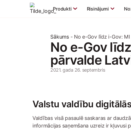
Produkti
Risinājumi
No
Sākums
-
No e-Gov līdz i-Gov: MI 
No e-Gov līdz
pārvalde Latv
2021. gada 26. septembris
Valstu valdību digitāl
Valdības visā pasaulē saskaras ar daudzā
informācijas saņemšana uzreiz ir kļuvusi 