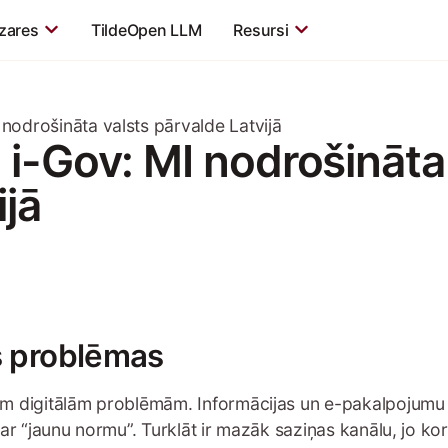
zares
TildeOpen LLM
Resursi
nodrošināta valsts pārvalde Latvijā
 i-Gov: MI nodrošināta
ijā
ās problēmas
m digitālām problēmām. Informācijas un e-pakalpojumu p
par “jaunu normu”. Turklāt ir mazāk saziņas kanālu, jo k