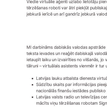
Viedie virtuālie aģenti uzlabo lietotāju p
tērzēšanas roboti var ātri piekļūt publiska
jebkurā ierīcē un arī gandrīz jebkurā valod
MI darbināms dabiskās valodas apstrāde un
teksta ievades un reaģēt dabiskajā valodā,
ietaupīt laiku un izvairīties no vilšanās, j
tālruni – virtuālais asistents vienmēr ir tur
Latvijas lauku atbalsta dienesta virtu
Sūdzību skaits par informācijas pieej
nacionālās finanšu iestādes publisko 
Latvijas valsts radio un televīzijas c
mācīts viņu tērzēšanas robotam Signe