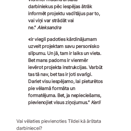
darbiniekus pēc iespējas ātrāk
informēt projektu vadītājus par to,
vai viņi var strādāt vai
ne.”
Aleksandra
«ir viegli padoties kārdinājumam
uzvelt projektam savu personisko
slīpumu. Un jā, tam ir laiks un vieta.
Bet mans padoms ir vienmēr
ievērot projekta instrukcijas. Varbūt
tas tā nav, bet tas ir ļoti svarīgi.
Dariet visu iespējamo, lai pieturētos
pie vēlamā formāta un
formatējuma. Bet, ja nepieciešams,
pievienojiet visus ziņojumus.”
Kerli
Vai vēlaties pievienoties Tildei kā ārštata
darbiniecei?