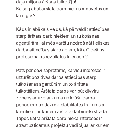
daļa miljona ārštata tulkotāju!
Kā saglabāt ārštata darbiniekus motivētus un
laimīgus?
Kāds ir labākais veids, kā pārvaldīt attiecības
starp ārštata darbiniekiem un tulkošanas
aģentūrām, lai mēs varētu nodrošināt lieliskas
darba attiecības starp abiem, kā arī ideālus
profesionālos rezultātus klientiem?
Pats par sevi saprotams, ka visu interesēs ir
uzturēt pozitīvas darba attiecības starp
tulkošanas aģentūrām un to ārštata
tulkotājiem. Ārštata darbs var būt divviru
zobens ar uzplaukuma un krūšu darba
periodiem un dažreiz stabilitātes trūkums ar
klientiem, ar kuriem ārštata darbinieki strādā.
Tāpēc katra ārštata darbinieka interesēs ir
atrast uzticamus projektu vadītājus, ar kuriem