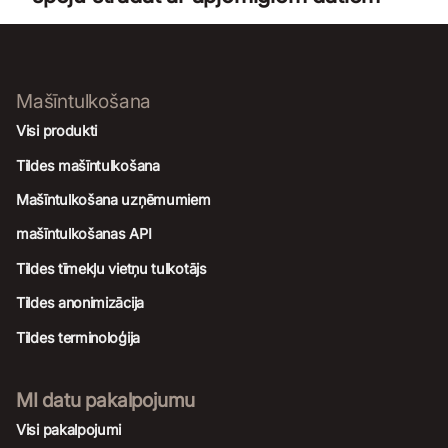
Mašīntulkošana
Visi produkti
Tildes mašīntulkošana
Mašīntulkošana uzņēmumiem
mašīntulkošanas API
Tildes tīmekļu vietņu tulkotājs
Tildes anonimizācija
Tildes terminoloģija
MI datu pakalpojumu
Visi pakalpojumi