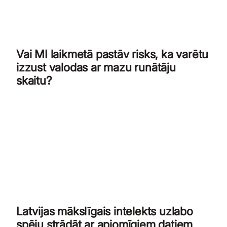
Vai MI laikmetā pastāv risks, ka varētu
izzust valodas ar mazu runātāju
skaitu?
Latvijas mākslīgais intelekts uzlabo
spēju strādāt ar apjomīgiem datiem