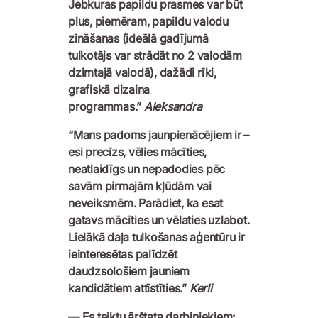
Jebkuras papildu prasmes var būt
plus, piemēram, papildu valodu
zināšanas (ideālā gadījumā
tulkotājs var strādāt no 2 valodām
dzimtajā valodā), dažādi rīki,
grafiskā dizaina
programmas.”
Aleksandra
“Mans padoms jaunpienācējiem ir –
esi precīzs, vēlies mācīties,
neatlaidīgs un nepadodies pēc
savām pirmajām kļūdām vai
neveiksmēm. Parādiet, ka esat
gatavs mācīties un vēlaties uzlabot.
Lielākā daļa tulkošanas aģentūru ir
ieinteresētas palīdzēt
daudzsološiem jauniem
kandidātiem attīstīties.”
Kerli
— Es teiktu ārštata darbiniekiem: