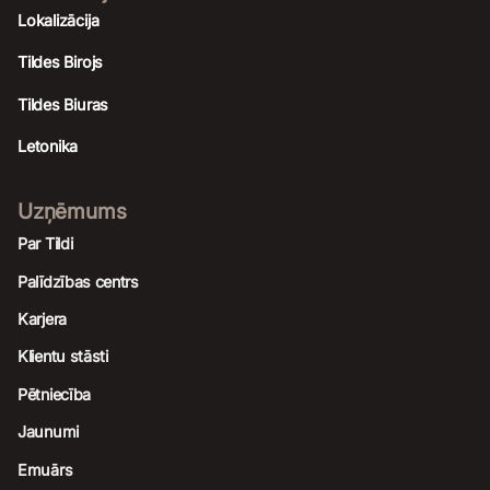
Lokalizācija
Tildes Birojs
Tildes Biuras
Letonika
Uzņēmums
Par Tildi
Palīdzības centrs
Karjera
Klientu stāsti
Pētniecība
Jaunumi
Emuārs