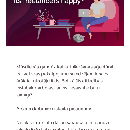
Mūsdienās gandrīz katrai tulkošanas aģentūrai
vai valodas pakalpojumu sniedzējam ir savs
ārštata tulkotāju tīkls. Bet kā šīs attiecības
vislabāk darbojas, lai visi iesaistītie būtu
laimīgi?
Ārštata darbinieku skaita pieaugums
Ne tik sen ārštata darbu sarauca pieri daudzi
cilvēki 9-5 darba vietās. Taču laiki mainās, un,