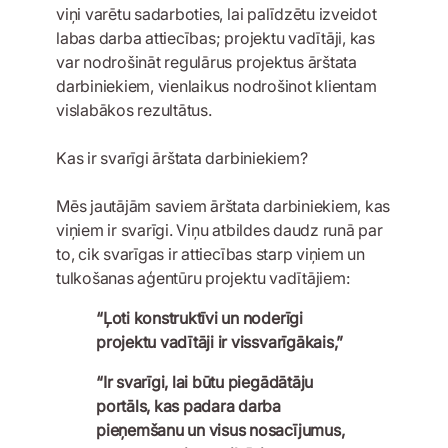
viņi varētu sadarboties, lai palīdzētu izveidot
labas darba attiecības; projektu vadītāji, kas
var nodrošināt regulārus projektus ārštata
darbiniekiem, vienlaikus nodrošinot klientam
vislabākos rezultātus.
Kas ir svarīgi ārštata darbiniekiem?
Mēs jautājām saviem ārštata darbiniekiem, kas
viņiem ir svarīgi. Viņu atbildes daudz runā par
to, cik svarīgas ir attiecības starp viņiem un
tulkošanas aģentūru projektu vadītājiem:
“Ļoti konstruktīvi un noderīgi
projektu vadītāji ir vissvarīgākais,”
“Ir svarīgi, lai būtu piegādātāju
portāls, kas padara darba
pieņemšanu un visus nosacījumus,