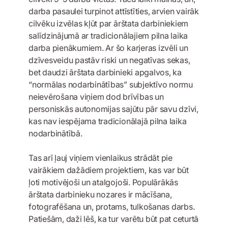
darba pasaulei turpinot attīstīties, arvien vairāk
cilvēku izvēlas kļūt par ārštata darbiniekiem
salīdzinājumā ar tradicionālajiem pilna laika
darba pienākumiem. Ar šo karjeras izvēli un
dzīvesveidu pastāv riski un negatīvas sekas,
bet daudzi ārštata darbinieki apgalvos, ka
“normālas nodarbinātības” subjektīvo normu
neievērošana viņiem dod brīvības un
personiskās autonomijas sajūtu pār savu dzīvi,
kas nav iespējama tradicionālajā pilna laika
nodarbinātībā.
Tas arī ļauj viņiem vienlaikus strādāt pie
vairākiem dažādiem projektiem, kas var būt
ļoti motivējoši un atalgojoši. Populārākās
ārštata darbinieku nozares ir mācīšana,
fotografēšana un, protams, tulkošanas darbs.
Patiešām, daži lēš, ka tur varētu būt pat ceturtā