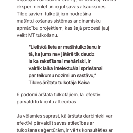
eksperimentēt un iegūt savas atsauksmes!
Tilde saviem tulkotājiem nodrošina
mašīntulkošanas sistēmas ar dinamisku
apmācību projektiem, kas šajā procesā ļauj
veikt MT tulkošanu.
“Lieliskā lieta ar mašīntulkošanu ir
tā, ka jums nav jātērē tik daudz
laika rakstīšanai mehāniski, ir
vairāk laika intelektuālai spriešanai
par teikumu nozīmi un sastāvu,”
Tildes ārštata tulkotāja Kaisa
6 padomi ārštata tulkotājiem, lai efektīvi
pārvaldītu klientu attiecības
Ja vēlamies saprast, kā ārštata darbinieki var
efektīvi pārvaldīt savas attiecības ar
tulkošanas aģentūrām, ir vērts konsultēties ar