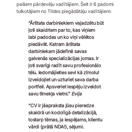
pašiem pārdevēju vadītājiem. Šeit ir 6 padomi
tulkotājiem no Tildes piegādātāju vadītājiem:
“Ārštata darbiniekiem vajadzētu būt
ļoti skaidriem par to, kas viņiem
labi padodas un ko viņi vēlētos
piedāvāt. Katram ārštata
darbiniekam jādefinē savas
galvenās specializācijas jomas. Ir
ļoti svarīgi radīt savu profesionālo
tēlu. Iedomājieties sevi kā zīmolu!
Izveidojiet un uzturiet sava darba
portfeli. Apsveriet iespēju izveidot
savu tīmekļa vietni.”
Evija
“CV ir jāapraksta jūsu pieredze
skaidrā un kodolīgā detalizācijā,
tostarp tēmas, ja iespējams, klientu
vārdi (prātā NDA!), sējumi.