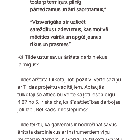
tostarp termiņus, pilnīgi
pārredzamus un ātri saprotamus,”
“Vissvarīgākais ir uzticēt
sarežģītus uzdevumus, kas motivē
mācīties vairāk un apgūt jaunus
rīkus un prasmes”
Kā Tilde uztur savus ārštata darbiniekus
laimīgus?
Tildes ārštata tulkotāji ļoti pozitīvi vērtē saziņu
ar Tildes projektu vadītājiem. Aptaujās
tulkotāji šo attiecību vērtē kā ļoti iespaidīgu
4,87 no 5. Ir skaidrs, ka šīs attiecības darbojas
ļoti labi. Bet kāds ir noslēpums?
Tilde teiktu, ka galvenais ir nodrošināt savus
ārštata darbiniekus ar instrumentiem viņu
mīļotajam darbam. Ir svarīgi, lai tulkotāji varētu