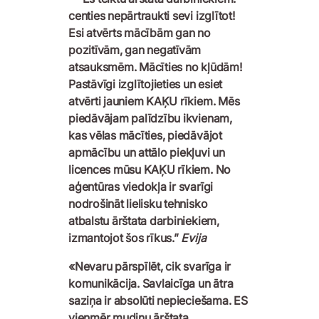
centies nepārtraukti sevi izglītot!
Esi atvērts mācībām gan no
pozitīvām, gan negatīvām
atsauksmēm. Mācīties no kļūdām!
Pastāvīgi izglītojieties un esiet
atvērti jauniem KAĶU rīkiem. Mēs
piedāvājam palīdzību ikvienam,
kas vēlas mācīties, piedāvājot
apmācību un attālo piekļuvi un
licences mūsu KAĶU rīkiem. No
aģentūras viedokļa ir svarīgi
nodrošināt lielisku tehnisko
atbalstu ārštata darbiniekiem,
izmantojot šos rīkus.”
Evija
«Nevaru pārspīlēt, cik svarīga ir
komunikācija. Savlaicīga un ātra
saziņa ir absolūti nepieciešama. ES
vienmēr mudinu ārštata