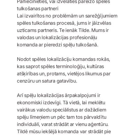
Pārliecinieties, vai izvēlaties pareizo spēles
tulkošanas partneri
Lai izvairītos no problēmām un sarežģījumiem
spēles tulkošanas procesā, jums ir jāizvēlas
uzticams partneris. Te ienāk Tilde. Mums ir
valodas un lokalizācijas profesionāļu
komanda ar pieredzi spēļu tulkošanā.
Nodot spēles lokalizāciju komandas rokās,
kas saprot spēles terminoloģiju, kultūras
atšķirības un, protams, vietējos likumus par
cenzūru un satura gatavību.
Arī spēļu lokalizācijas ārpakalpojumi ir
ekonomiski izdevīgi. Tā vietā, lai meklētu
vairākus valodu speciālistus ar dažādiem
spēju līmeņiem un pēc tam tos pārvaldītu
individuāli, varat strādāt ar vienu aģentūru.
Tildē mūsu iekšējā komanda var strādāt pie