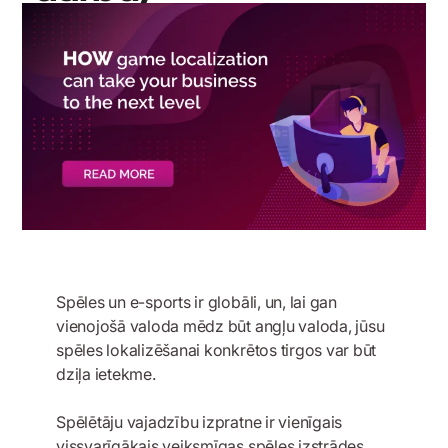
9 aprīlis, 2024
Spēles un e-sports ir globāli, un, lai gan
vienojošā valoda mēdz būt angļu valoda, jūsu
spēles lokalizēšanai konkrētos tirgos var būt
dziļa ietekme.
Spēlētāju vajadzību izpratne ir vienīgais
vissvarīgākais veiksmīgas spēles izstrādes