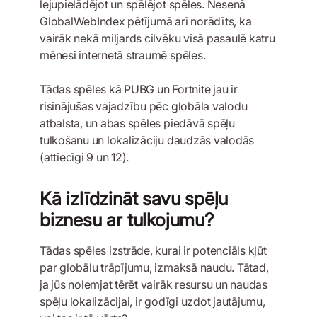
lejupielādējot un spēlējot spēles. Nesenā
GlobalWebIndex pētījumā arī norādīts, ka
vairāk nekā miljards cilvēku visā pasaulē katru
mēnesi internetā straumē spēles.
Tādas spēles kā PUBG un Fortnite jau ir
risinājušas vajadzību pēc globāla valodu
atbalsta, un abas spēles piedāvā spēļu
tulkošanu un lokalizāciju daudzās valodās
(attiecīgi 9 un 12).
Kā izlīdzināt savu spēļu
biznesu ar tulkojumu?
Tādas spēles izstrāde, kurai ir potenciāls kļūt
par globālu trāpījumu, izmaksā naudu. Tātad,
ja jūs nolemjat tērēt vairāk resursu un naudas
spēļu lokalizācijai, ir godīgi uzdot jautājumu,