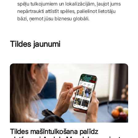
spēļu tulkojumiem un lokalizācijām, ļaujot jums
nepārtraukti attīstīt spēles, palielinot lietotāju
bāzi, ņemot jūsu biznesu globāli.
Tildes jaunumi
Tildes mašīntulkošana palīdz