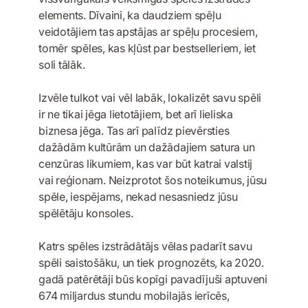
elements. Dīvaini, ka daudziem spēļu
veidotājiem tas apstājas ar spēļu procesiem,
tomēr spēles, kas kļūst par bestselleriem, iet
soli tālāk.
Izvēle tulkot vai vēl labāk, lokalizēt savu spēli
ir ne tikai jēga lietotājiem, bet arī lieliska
biznesa jēga. Tas arī palīdz pievērsties
dažādām kultūrām un dažādajiem satura un
cenzūras likumiem, kas var būt katrai valstij
vai reģionam. Neizprotot šos noteikumus, jūsu
spēle, iespējams, nekad nesasniedz jūsu
spēlētāju konsoles.
Katrs spēles izstrādātājs vēlas padarīt savu
spēli saistošāku, un tiek prognozēts, ka 2020.
gadā patērētāji būs kopīgi pavadījuši aptuveni
674 miljardus stundu mobilajās ierīcēs,