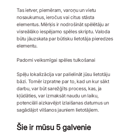
Tas ietver, piemēram, varoņu un vietu
nosaukumus, ieročus vai citus stāsta
elementus. Mērķis ir nodrošināt spēlētāju ar
visreālāko iespējamo spēles skriptu. Valoda
būtu jāuzskata par būtisku lietotāja pieredzes
elementu.
Padomi veiksmīgai spēles tulkošanai
Spēļu lokalizācija var palielināt jūsu lietotāju
bāzi. Tomēr izpratne par to, kad un kur sākt
darbu, var būt sarežģīts process, kas, ja
kļūdāties, var izmaksāt naudu un laiku,
potenciāli aizkavējot izlaišanas datumus un
sagādājot vilšanos jauniem lietotājiem.
Šie ir mūsu 5 galvenie