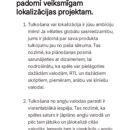
padomi veiksmīgam
lokalizācijas projektam.
Tulkošana vai lokalizācija ir jūsu ambīciju
mērs! Ja vēlaties globālu sasniedzamību,
jums ir jādomā par sava produkta
tulkojumu jau no paša sākuma. Tas
nozīmē, ka plānošanas posmā
sarunājieties ar dizaineriem, lai
nodrošinātu, ka spēle var pielāgoties
dažādām valodām, RTL un dažādiem
skriptiem, piemēram, arābu vai ķīniešu
valodai.
Tulkošana no angļu valodas parasti ir
visrentablākā iespēja. Tas nozīmē, ka
spēles saturs ir jāplāno angļu valodā un
pēc tam jātulko un jālokalizē citās
valodās. Iemesls tam ir vienkāršs – angļu