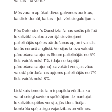
vai tas ir tā vērts?
Mēs varam aplūkot divus galvenos punktus,
kas liek domāt, ka tas ir ļoti vērts ieguldījums.
Pēc Defender 's Quest izlaišanas sešās pilnībā
lokalizētās valodu versijās ievērojami
palielinājās spēles pārdošanas apjomi valstīs,
kurās nerunā angliski. Versijas krievu valodā
pārdošanas apjoms Steam palielinājās no 5%
līdz vairāk nekā 11% (daļa no kopējā
pārdošanas apjoma), savukārt versijas vācu
valodā pārdošanas apjoms palielinājās no 7%
līdz vairāk nekā 8%.
Lielākais iemesls tam ir papildu vērtība, ko
varat sniegt saviem spēlētājiem. Izmantojot
lokalizētu spēles versiju, jūs identificējat
konkrētu spēļu tirgu vajadzības un vēlmes.