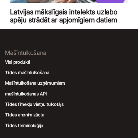
Latvijas mākslīgais intelekts uzlabo
spēju strādāt ar apjomīgiem datiem
Mašīntulkošana
Visi produkti
Tildes mašīntulkošana
Mašīntulkošana uzņēmumiem
mašīntulkošanas API
Tildes tīmekļu vietņu tulkotājs
Tildes anonimizācija
Tildes terminoloģija