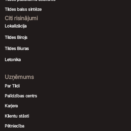
Tildes balss sintēze
Citi risinājumi
Lokalizācija
Tildes Birojs
Tildes Biuras
Letonika
Uzņēmums
Par Tildi
Palīdzības centrs
Karjera
Klientu stāsti
Pētniecība