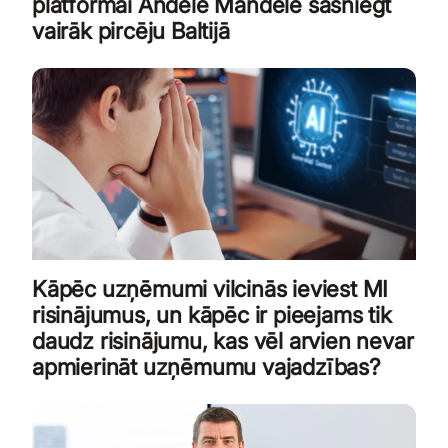
platformai Andele Mandele sasniegt
vairāk pircēju Baltijā
Kāpēc uzņēmumi vilcinās ieviest MI
risinājumus, un kāpēc ir pieejams tik
daudz risinājumu, kas vēl arvien nevar
apmierināt uzņēmumu vajadzības?