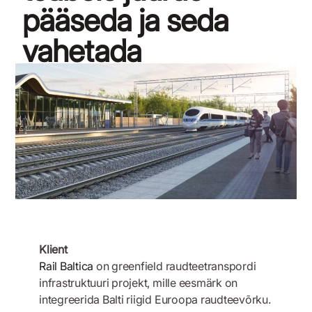
pääseda ja seda
vahetada
12. märts 2018
Klient
Rail Baltica
on greenfield raudteetranspordi
infrastruktuuri projekt, mille eesmärk on
integreerida Balti riigid Euroopa raudteevõrku.