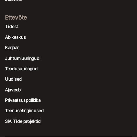
Ettevõte
Tildest
Abikeskus
Karjäär
Juhtumiuuringud
Teadusuuringud
Uudised
Ajaveeb
Privaatsuspoliitika
Teenusetingimused
SIA Tilde projektid