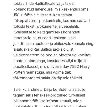
töötas Tilde RailBalticale välja täiesti
kohandatud lahenduse, mis keskendus oma
150 + töötajale lihtsasti kasutatava
tõlkeplatvormi pakkumisele, kus nad saavad
tõlkida teksti, dokumente ja veebilehti.
Kvaliteetse tõlke tagamiseks kohandati
mootoreid nii, et need keskenduksid
juriidilisele, raudtee - ja ehitusvaldkonnale ning
sisaldaksid Rail Balticu jaoks olulist
valdkonnaterminoloogiat. Mootoreid koolitati
tipptehnoloogiaga, kasutades 46,4 miljonit
paralleellauset, mis on võrreldav 7992 Harry
Potteri raamatuga, mis võimaldab
tõlkemootoritel pakkuda täpseid tõlkeid.
Täieliku andmeturbe ja konfidentsiaalsuse
tagamiseks tehakse kõik tõlked turvaliselt
pilvandmetöötluse infrastruktuuril, mida
majutatakse ELis, ning tõlked kustutatakse