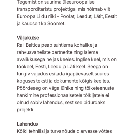
Tegemist on suurima üleeuroopalise
transporditaristu projektiga, mis hõlmab viit
Euroopa Liidu riiki – Poolat, Leedut, Lätit, Eestit
ja kaudselt ka Soomet.
Väljakutse
Rail Baltica peab suhtlema kohalike ja
rahvusvaheliste partnerite ning laiema
avalikkusega neljas keeles: Inglise keel, mis on
töökeel, Eesti, Leedu ja Läti keel. Seega on
tungiv vajadus esitada igapäevaselt suures
koguses teksti ja dokumente kõigis keeltes.
Pöördeaeg on väga lühike ning tõlketeenuste
hankimine professionaalsetele tõlkijatele ei
olnud sobiv lahendus, sest see pidurdaks
projekti.
Lahendus
Kõiki tehnilisi ja turvanõudeid arvesse võttes