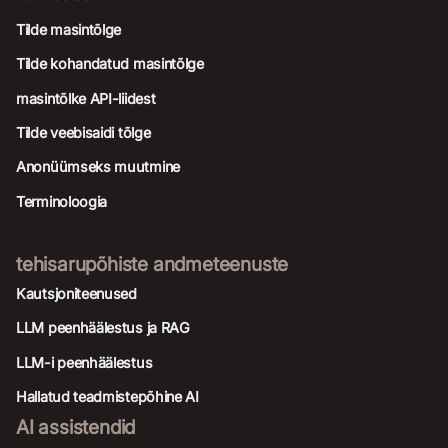
Tilde masintõlge
Tilde kohandatud masintõlge
masintõlke API-liidest
Tilde veebisaidi tõlge
Anonüümseks muutmine
Terminoloogia
tehisarupõhiste andmeteenuste
Kautsjoniteenused
LLM peenhäälestus ja RAG
LLM-i peenhäälestus
Hallatud teadmistepõhine AI
AI assistendid