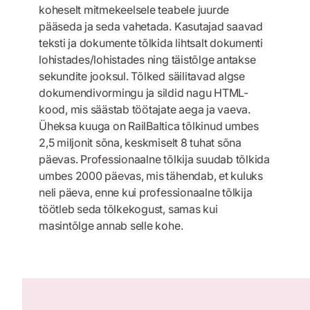
koheselt mitmekeelsele teabele juurde
pääseda ja seda vahetada. Kasutajad saavad
teksti ja dokumente tõlkida lihtsalt dokumenti
lohistades/lohistades ning täistõlge antakse
sekundite jooksul. Tõlked säilitavad algse
dokumendivormingu ja sildid nagu HTML-
kood, mis säästab töötajate aega ja vaeva.
Üheksa kuuga on RailBaltica tõlkinud umbes
2,5 miljonit sõna, keskmiselt 8 tuhat sõna
päevas. Professionaalne tõlkija suudab tõlkida
umbes 2000 päevas, mis tähendab, et kuluks
neli päeva, enne kui professionaalne tõlkija
töötleb seda tõlkekogust, samas kui
masintõlge annab selle kohe.