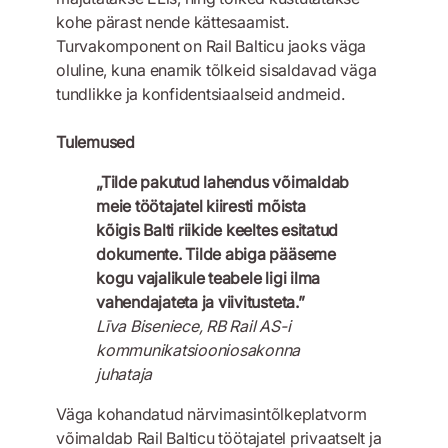
kohe pärast nende kättesaamist.
Turvakomponent on Rail Balticu jaoks väga
oluline, kuna enamik tõlkeid sisaldavad väga
tundlikke ja konfidentsiaalseid andmeid.
Tulemused
„Tilde pakutud lahendus võimaldab
meie töötajatel kiiresti mõista
kõigis Balti riikide keeltes esitatud
dokumente. Tilde abiga pääseme
kogu vajalikule teabele ligi ilma
vahendajateta ja viivitusteta.”
Līva Biseniece, RB Rail AS-i
kommunikatsiooniosakonna
juhataja
Väga kohandatud närvimasintõlkeplatvorm
võimaldab Rail Balticu töötajatel privaatselt ja