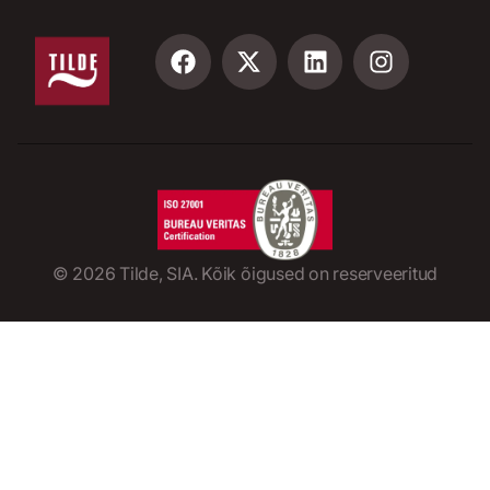
©
2026
Tilde, SIA. Kõik õigused on reserveeritud