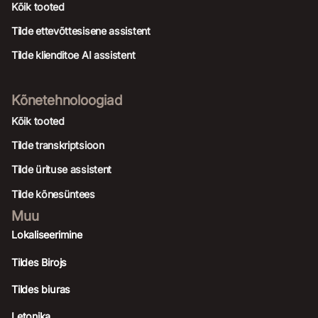
Kõik tooted
Tilde ettevõttesisene assistent
Tilde klienditoe AI assistent
Kõnetehnoloogiad
Kõik tooted
Tilde transkriptsioon
Tilde ürituse assistent
Tilde kõnesüntees
Muu
Lokaliseerimine
Tildes Birojs
Tildes biuras
Letonika