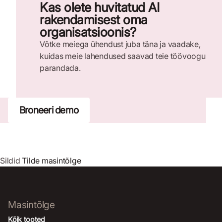
Kas olete huvitatud AI
rakendamisest oma
organisatsioonis?
Võtke meiega ühendust juba täna ja vaadake,
kuidas meie lahendused saavad teie töövoogu
parandada.
Broneeri demo
Sildid
Tilde masintõlge
Masintõlge
Kõik tooted