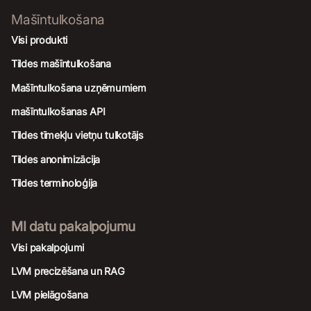
Mašīntulkošana
Visi produkti
Tildes mašīntulkošana
Mašīntulkošana uzņēmumiem
mašīntulkošanas API
Tildes tīmekļu vietņu tulkotājs
Tildes anonimizācija
Tildes terminoloģija
MI datu pakalpojumu
Visi pakalpojumi
LVM precizēšana un RAG
LVM pielāgošana