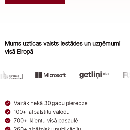
Mums uzticas valsts iestādes un uzņēmumi
visā Eiropā
Vairāk nekā 30 gadu pieredze
100+ atbalstītu valodu
700+ klientu visā pasaulē
260+ zinātnisku publikāciju