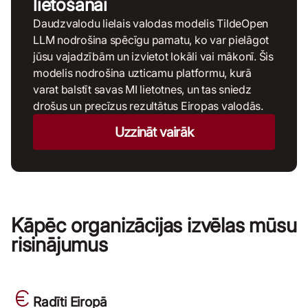
lietošanai
Daudzvalodu lielais valodas modelis TildeOpen
LLM nodrošina spēcīgu pamatu, ko var pielāgot
jūsu vajadzībām un izvietot lokāli vai mākonī. Šis
modelis nodrošina uzticamu platformu, kurā
varat balstīt savas MI lietotnes, un tas sniedz
drošus un precīzus rezultātus Eiropas valodās.
Uzzināt vairāk
Kāpēc organizācijas izvēlas mūsu
risinājumus
Radīti Eiropā