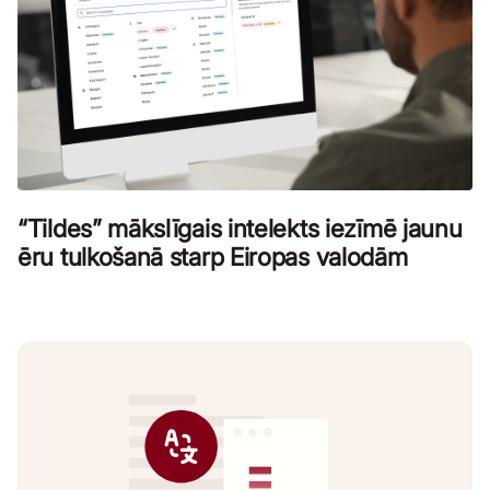
“Tildes” mākslīgais intelekts iezīmē jaunu
ēru tulkošanā starp Eiropas valodām