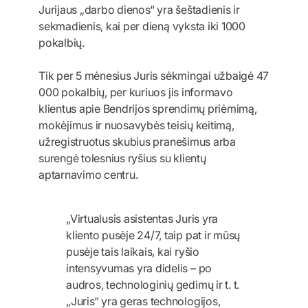
Jurijaus „darbo dienos“ yra šeštadienis ir
sekmadienis, kai per dieną vyksta iki 1000
pokalbių.
Tik per 5 mėnesius Juris sėkmingai užbaigė 47
000 pokalbių, per kuriuos jis informavo
klientus apie Bendrijos sprendimų priėmimą,
mokėjimus ir nuosavybės teisių keitimą,
užregistruotus skubius pranešimus arba
surengė tolesnius ryšius su klientų
aptarnavimo centru.
„Virtualusis asistentas Juris yra
kliento pusėje 24/7, taip pat ir mūsų
pusėje tais laikais, kai ryšio
intensyvumas yra didelis – po
audros, technologinių gedimų ir t. t.
„Juris“ yra geras technologijos,