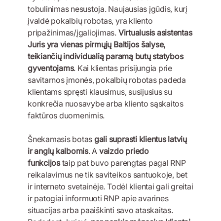
tobulinimas nesustoja. Naujausias įgūdis, kurį
įvaldė pokalbių robotas, yra kliento
pripažinimas/įgaliojimas.
Virtualusis asistentas
Juris yra vienas pirmųjų Baltijos šalyse,
teikiančių individualią paramą butų statybos
gyventojams
. Kai klientas prisijungia prie
savitarnos įmonės, pokalbių robotas padeda
klientams spręsti klausimus, susijusius su
konkrečia nuosavybe arba kliento sąskaitos
faktūros duomenimis.
Šnekamasis botas
gali suprasti klientus latvių
ir anglų kalbomis
. A
vaizdo priedo
funkcijos
taip pat buvo parengtas pagal RNP
reikalavimus ne tik saviteikos santuokoje, bet
ir interneto svetainėje. Todėl klientai gali greitai
ir patogiai informuoti RNP apie avarines
situacijas arba paaiškinti savo ataskaitas.