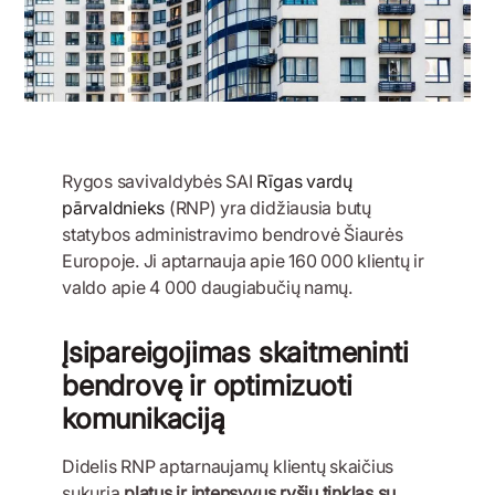
Rygos savivaldybės SAI
Rīgas vardų
pārvaldnieks
(RNP) yra didžiausia butų
statybos administravimo bendrovė Šiaurės
Europoje. Ji aptarnauja apie 160 000 klientų ir
valdo apie 4 000 daugiabučių namų.
Įsipareigojimas skaitmeninti
bendrovę ir optimizuoti
komunikaciją
Didelis RNP aptarnaujamų klientų skaičius
sukuria
platus ir intensyvus ryšių tinklas su