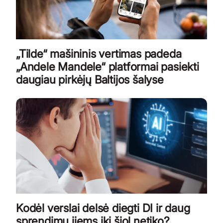
„Tilde“ mašininis vertimas padeda
„Andele Mandele“ platformai pasiekti
daugiau pirkėjų Baltijos šalyse
Kodėl verslai delsė diegti DI ir daug
sprendimų jiems iki šiol netiko?