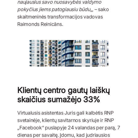
naujausius savo nuosavybės valdymo
pokyčius jiems patogiausiu būdu
„, – sako
skaitmeninės transformacijos vadovas
Raimonds Reinicāns.
Klientų centro gautų laiškų
skaičius sumažėjo 33%
Virtualusis asistentas Juris gali kalbėtis RNP
svetainėje, klientų savitarnos skyriuje ir RNP
„Facebook“ puslapyje 24 valandas per parą, 7
dienas per savaitę. Įdomu, kad judriausios