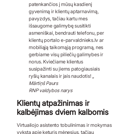
patenkančios į mūsų kasdienį
gyvenimą ir klientų aptarnavimą,
pavyzdys, tačiau kartu mes
išsaugome galimybę susitikti
asmeniškai, bendrauti telefonu, per
klientų portalo e-parvaldnieks.lv ar
mobiliąją taikomąją programą, nes
gerbiame visų piliečių galimybes ir
norus. Kviečiame klientus
susipažinti su jiems patogiausiais
ryšių kanalais ir jais naudotis! „
Mārtiņš Paurs
RNP valdybos narys
Klientų atpažinimas ir
kalbėjimas dviem kalbomis
Virtualiojo asistento tobulinimas ir mokymas
vyksta apie keturis mėnesius, tačiau