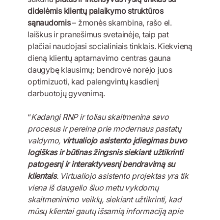
didelėmis klientų palaikymo struktūros
sąnaudomis
– žmonės skambina, rašo el.
laiškus ir pranešimus svetainėje, taip pat
plačiai naudojasi socialiniais tinklais. Kiekvieną
dieną klientų aptarnavimo centras gauna
daugybę klausimų; bendrovė norėjo juos
optimizuoti, kad palengvintų kasdienį
darbuotojų gyvenimą.
“
Kadangi RNP ir toliau skaitmenina savo
procesus ir pereina prie modernaus pastatų
valdymo,
virtualiojo asistento įdiegimas buvo
logiškas ir būtinas žingsnis siekiant užtikrinti
patogesnį ir interaktyvesnį bendravimą su
klientais
. Virtualiojo asistento projektas yra tik
viena iš daugelio šiuo metu vykdomų
skaitmeninimo veiklų, siekiant užtikrinti, kad
mūsų klientai gautų išsamią informaciją apie