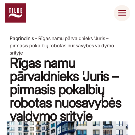
Pagrindinis
-
Rīgas namu pārvaldnieks 'Juris –
pirmasis pokalbių robotas nuosavybės valdymo
srityje
Rīgas namu
pārvaldnieks 'Juris –
pirmasis pokalbių
robotas nuosavybės
valdymo srityje
4 rugsėjo, 2023 m.