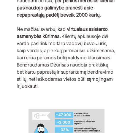
Padedant Jurisui,
per penkis mėnesius klientai
pasinaudojo galimybe pranešti apie
nepaprastąją padėtį beveik 2000 kartų.
Ne mažiau svarbu, kad
virtualaus asistento
asmenybės kūrimas.
Klientų apklausoje dėl
vardo pasirinkimo tarp vadovų buvo Juris,
kaip vardas, apie kurį pirmiausia užsimenama,
kai reikia paramos butų valdymo klausimais.
Bendraudamas Džurisas naudoja praktišką,
bet kartu paprastą ir suprantamą bendravimo
stilių, net ieškodamas vietos būti sąmojingam
ir juokauti.