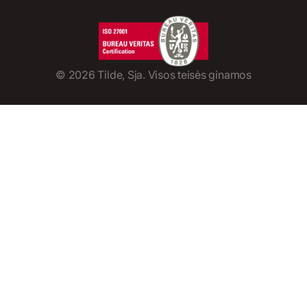
©
2026
Tilde, Sja. Visos teisės ginamos