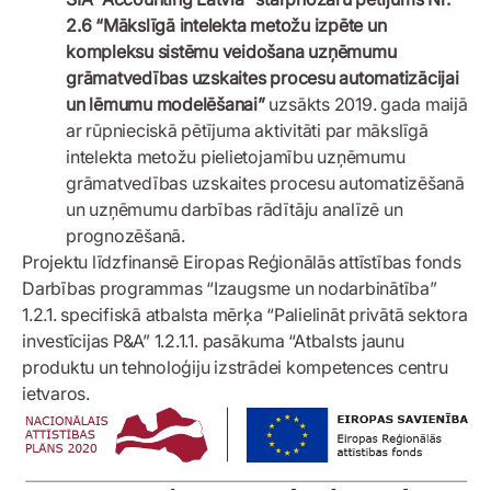
2.6 “Mākslīgā intelekta metožu izpēte un
kompleksu sistēmu veidošana uzņēmumu
grāmatvedības uzskaites procesu automatizācijai
un lēmumu modelēšanai”
uzsākts 2019. gada maijā
ar rūpnieciskā pētījuma aktivitāti par mākslīgā
intelekta metožu pielietojamību uzņēmumu
grāmatvedības uzskaites procesu automatizēšanā
un uzņēmumu darbības rādītāju analīzē un
prognozēšanā.
Projektu līdzfinansē Eiropas Reģionālās attīstības fonds
Darbības programmas “Izaugsme un nodarbinātība”
1.2.1. specifiskā atbalsta mērķa “Palielināt privātā sektora
investīcijas P&A” 1.2.1.1. pasākuma “Atbalsts jaunu
produktu un tehnoloģiju izstrādei kompetences centru
ietvaros.