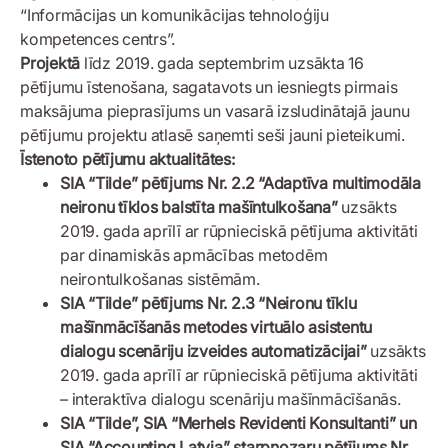
“Informācijas un komunikācijas
tehnoloģiju
kompetences centrs”.
Projektā
līdz 2019. gada septembrim uzsākta 16
pētījumu īstenošana, sagatavots un iesniegts pirmais
maksājuma pieprasījums un vasarā izsludinātajā jaunu
pētījumu projektu atlasē saņemti seši jauni pieteikumi.
Īstenoto pētījumu aktualitātes:
SIA “Tilde” pētījums Nr. 2.2 “Adaptīva multimodāla
neironu tīklos balstīta mašīntulkošana”
uzsākts
2019. gada aprīlī ar rūpnieciskā pētījuma aktivitāti
par dinamiskās apmācības metodēm
neirontulkošanas sistēmām.
SIA “Tilde” pētījums Nr. 2.3 “Neironu tīklu
mašīnmācīšanās metodes virtuālo asistentu
dialogu scenāriju izveides automatizācijai”
uzsākts
2019. gada aprīlī ar rūpnieciskā pētījuma aktivitāti
– interaktīva dialogu scenāriju mašīnmācīšanās.
SIA “Tilde”, SIA “Merhels Revidenti Konsultanti” un
SIA “Accounting Latvia” starpnozaru pētījums Nr.