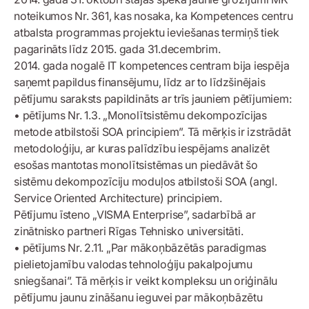
noteikumos Nr. 361, kas nosaka, ka Kompetences centru
atbalsta programmas projektu ieviešanas termiņš tiek
pagarināts līdz 2015. gada 31.decembrim.
2014. gada nogalē IT kompetences centram bija iespēja
saņemt papildus finansējumu, līdz ar to līdzšinējais
pētījumu saraksts papildināts ar trīs jauniem pētījumiem:
• pētījums Nr. 1.3. „Monolītsistēmu dekompozīcijas
metode atbilstoši SOA principiem”. Tā mērķis ir izstrādāt
metodoloģiju, ar kuras palīdzību iespējams analizēt
esošas mantotas monolītsistēmas un piedāvāt šo
sistēmu dekompozīciju moduļos atbilstoši SOA (angl.
Service Oriented Architecture) principiem.
Pētījumu īsteno „VISMA Enterprise”, sadarbībā ar
zinātnisko partneri Rīgas Tehnisko universitāti.
• pētījums Nr. 2.11. „Par mākoņbāzētās paradigmas
pielietojamību valodas tehnoloģiju pakalpojumu
sniegšanai”. Tā mērķis ir veikt kompleksu un oriģinālu
pētījumu jaunu zināšanu ieguvei par mākoņbāzētu