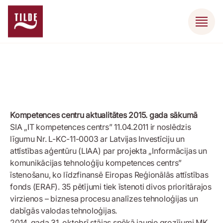
Kompetences centru aktualitātes 2015. gada sākumā
SIA „IT kompetences centrs” 11.04.2011 ir noslēdzis
līgumu Nr. L-KC-11-0003 ar Latvijas Investīciju un
attīstības aģentūru (LIAA) par projekta „Informācijas un
komunikācijas tehnoloģiju kompetences centrs”
īstenošanu, ko līdzfinansē Eiropas Reģionālās attīstības
fonds (ERAF). 35 pētījumi tiek īstenoti divos prioritārajos
virzienos – biznesa procesu analīzes tehnoloģijas un
dabīgās valodas tehnoloģijas.
2014. gada 31. oktobrī stājas spēkā jaunie grozījumi MK