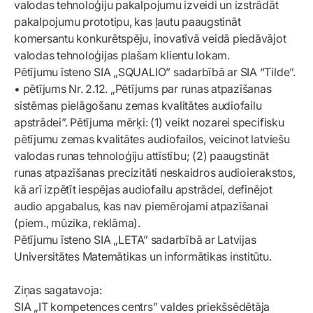
valodas tehnoloģiju pakalpojumu izveidi un izstrādāt
pakalpojumu prototipu, kas ļautu paaugstināt
komersantu konkurētspēju, inovatīvā veidā piedāvājot
valodas tehnoloģijas plašam klientu lokam.
Pētījumu īsteno SIA „SQUALIO” sadarbībā ar SIA “Tilde”.
• pētījums Nr. 2.12. „Pētījums par runas atpazīšanas
sistēmas pielāgošanu zemas kvalitātes audiofailu
apstrādei”. Pētījuma mērķi: (1) veikt nozarei specifisku
pētījumu zemas kvalitātes audiofailos, veicinot latviešu
valodas runas tehnoloģiju attīstību; (2) paaugstināt
runas atpazīšanas precizitāti neskaidros audioierakstos,
kā arī izpētīt iespējas audiofailu apstrādei, definējot
audio apgabalus, kas nav piemērojami atpazīšanai
(piem., mūzika, reklāma).
Pētījumu īsteno SIA „LETA” sadarbībā ar Latvijas
Universitātes Matemātikas un informātikas institūtu.
Ziņas sagatavoja:
SIA „IT kompetences centrs” valdes priekšsēdētāja