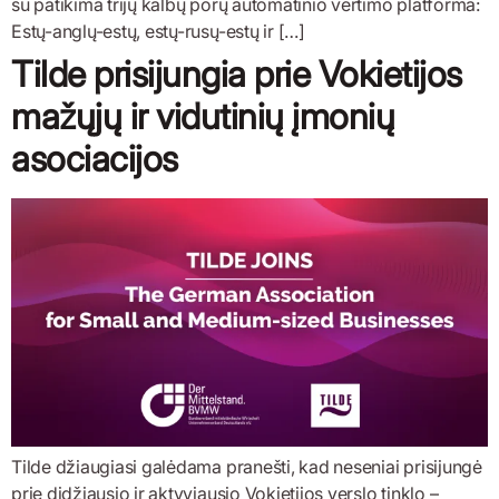
su patikima trijų kalbų porų automatinio vertimo platforma:
Estų-anglų-estų, estų-rusų-estų ir […]
Tilde prisijungia prie Vokietijos
mažųjų ir vidutinių įmonių
asociacijos
Tilde džiaugiasi galėdama pranešti, kad neseniai prisijungė
prie didžiausio ir aktyviausio Vokietijos verslo tinklo –