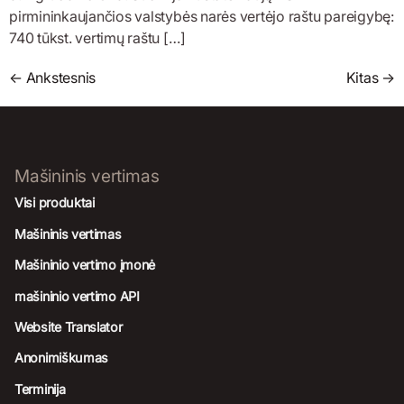
pirmininkaujančios valstybės narės vertėjo raštu pareigybę:
740 tūkst. vertimų raštu […]
←
Ankstesnis
Kitas
→
Mašininis vertimas
Visi produktai
Mašininis vertimas
Mašininio vertimo įmonė
mašininio vertimo API
Website Translator
Anonimiškumas
Terminija