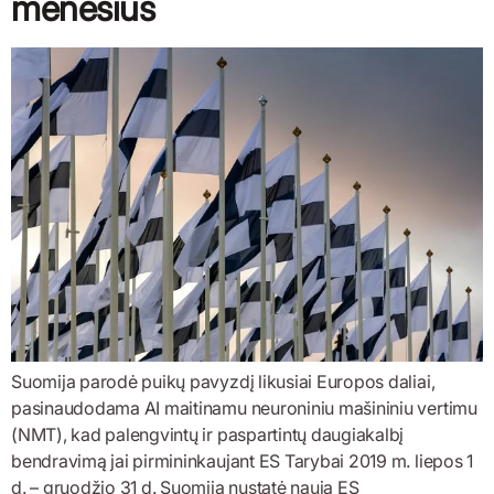
mėnesius
Suomija parodė puikų pavyzdį likusiai Europos daliai,
pasinaudodama AI maitinamu neuroniniu mašininiu vertimu
(NMT), kad palengvintų ir paspartintų daugiakalbį
bendravimą jai pirmininkaujant ES Tarybai 2019 m. liepos 1
d. – gruodžio 31 d. Suomija nustatė naują ES