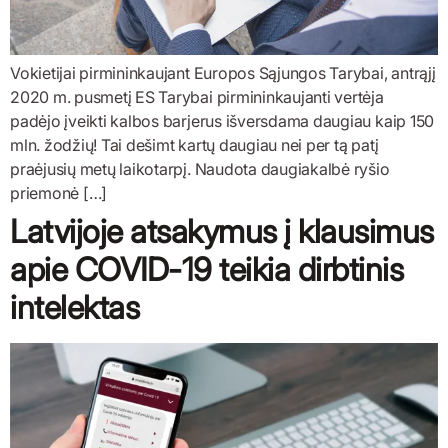
Vokietijai pirmininkaujant Europos Sąjungos Tarybai, antrąjį
2020 m. pusmetį ES Tarybai pirmininkaujanti vertėja
padėjo įveikti kalbos barjerus išversdama daugiau kaip 150
mln. žodžių! Tai dešimt kartų daugiau nei per tą patį
praėjusių metų laikotarpį. Naudota daugiakalbė ryšio
priemonė […]
Latvijoje atsakymus į klausimus
apie COVID-19 teikia dirbtinis
intelektas