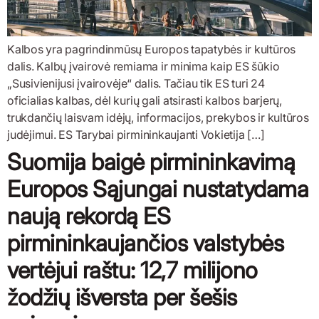
Kalbos yra pagrindinmūsų Europos tapatybės ir kultūros
dalis. Kalbų įvairovė remiama ir minima kaip ES šūkio
„Susivienijusi įvairovėje“ dalis. Tačiau tik ES turi 24
oficialias kalbas, dėl kurių gali atsirasti kalbos barjerų,
trukdančių laisvam idėjų, informacijos, prekybos ir kultūros
judėjimui. ES Tarybai pirmininkaujanti Vokietija […]
Suomija baigė pirmininkavimą
Europos Sąjungai nustatydama
naują rekordą ES
pirmininkaujančios valstybės
vertėjui raštu: 12,7 milijono
žodžių išversta per šešis