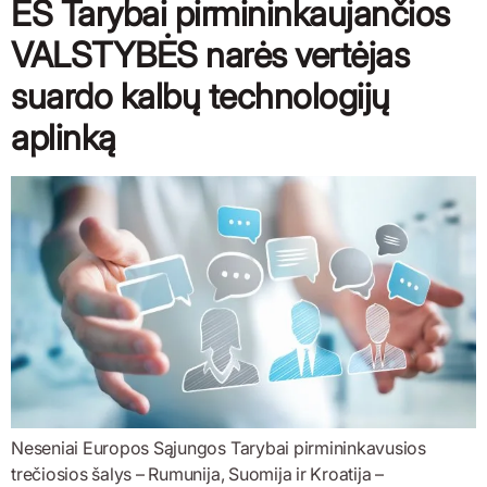
ES Tarybai pirmininkaujančios
VALSTYBĖS narės vertėjas
suardo kalbų technologijų
aplinką
Neseniai Europos Sąjungos Tarybai pirmininkavusios
trečiosios šalys – Rumunija, Suomija ir Kroatija –