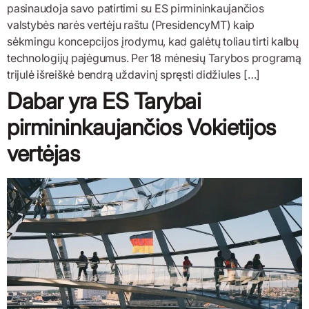
pasinaudoja savo patirtimi su ES pirmininkaujančios
valstybės narės vertėju raštu (PresidencyMT) kaip
sėkmingu koncepcijos įrodymu, kad galėtų toliau tirti kalbų
technologijų pajėgumus. Per 18 mėnesių Tarybos programą
trijulė išreiškė bendrą uždavinį spręsti didžiules […]
Dabar yra ES Tarybai
pirmininkaujančios Vokietijos
vertėjas